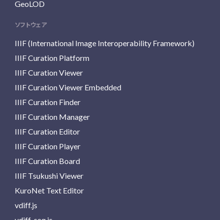
GeoLOD
ソフトウェア
IIIF (International Image Interoperability Framework)
IIIF Curation Platform
IIIF Curation Viewer
IIIF Curation Viewer Embedded
IIIF Curation Finder
IIIF Curation Manager
IIIF Curation Editor
IIIF Curation Player
IIIF Curation Board
IIIF Tsukushi Viewer
KuroNet Text Editor
vdiff.js
vdiff-seq.js