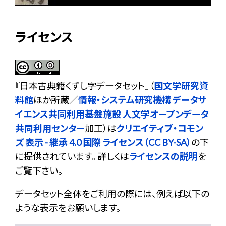
ライセンス
『
日本古典籍くずし字データセット
』（
国文学研究資
料館
ほか所蔵／
情報・システム研究機構 データサ
イエンス共同利用基盤施設 人文学オープンデータ
共同利用センター
加工）は
クリエイティブ・コモン
ズ 表示 - 継承 4.0 国際 ライセンス（CC BY-SA）
の下
に提供されています。 詳しくは
ライセンスの説明
を
ご覧下さい。
データセット全体をご利用の際には、例えば以下の
ような表示をお願いします。