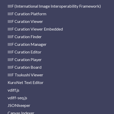
IIIF (International Image Interoperability Framework)
IIIF Curation Platform
IIIF Curation Viewer
IIIF Curation Viewer Embedded
IIIF Curation Finder
IIIF Curation Manager
IIIF Curation Editor
IIIF Curation Player
IIIF Curation Board
IIIF Tsukushi Viewer
KuroNet Text Editor
vdiff.js
vdiff-seq.js
JSONkeeper
Canvas Indexer