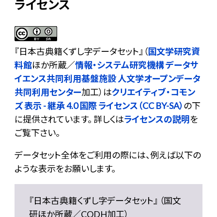
ライセンス
『
日本古典籍くずし字データセット
』（
国文学研究資
料館
ほか所蔵／
情報・システム研究機構 データサ
イエンス共同利用基盤施設 人文学オープンデータ
共同利用センター
加工）は
クリエイティブ・コモン
ズ 表示 - 継承 4.0 国際 ライセンス（CC BY-SA）
の下
に提供されています。 詳しくは
ライセンスの説明
を
ご覧下さい。
データセット全体をご利用の際には、例えば以下の
ような表示をお願いします。
『日本古典籍くずし字データセット』 （国文
研ほか所蔵／CODH加工）