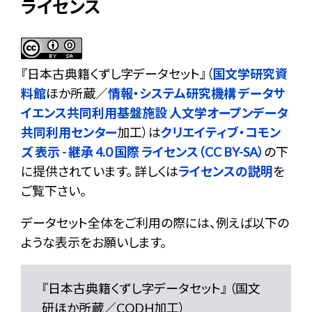
ライセンス
『
日本古典籍くずし字データセット
』（
国文学研究資
料館
ほか所蔵／
情報・システム研究機構 データサ
イエンス共同利用基盤施設 人文学オープンデータ
共同利用センター
加工）は
クリエイティブ・コモン
ズ 表示 - 継承 4.0 国際 ライセンス（CC BY-SA）
の下
に提供されています。 詳しくは
ライセンスの説明
を
ご覧下さい。
データセット全体をご利用の際には、例えば以下の
ような表示をお願いします。
『日本古典籍くずし字データセット』 （国文
研ほか所蔵／CODH加工）