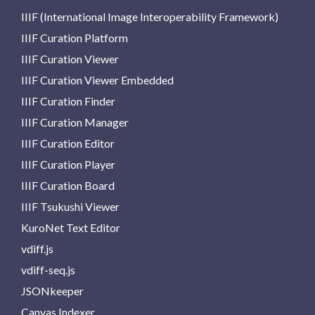
IIIF (International Image Interoperability Framework)
IIIF Curation Platform
IIIF Curation Viewer
IIIF Curation Viewer Embedded
IIIF Curation Finder
IIIF Curation Manager
IIIF Curation Editor
IIIF Curation Player
IIIF Curation Board
IIIF Tsukushi Viewer
KuroNet Text Editor
vdiff.js
vdiff-seq.js
JSONkeeper
Canvas Indexer