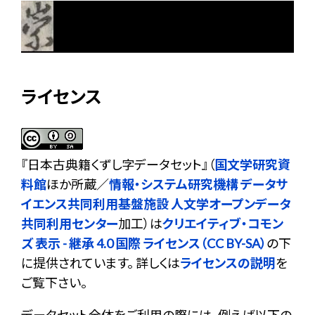
ライセンス
『
日本古典籍くずし字データセット
』（
国文学研究資
料館
ほか所蔵／
情報・システム研究機構 データサ
イエンス共同利用基盤施設 人文学オープンデータ
共同利用センター
加工）は
クリエイティブ・コモン
ズ 表示 - 継承 4.0 国際 ライセンス（CC BY-SA）
の下
に提供されています。 詳しくは
ライセンスの説明
を
ご覧下さい。