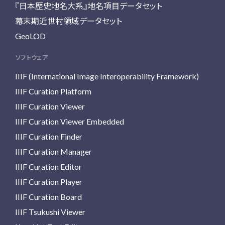
『日本歴史地名大系』地名項目データセット
幕末期近世村領域データセット
GeoLOD
ソフトウェア
IIIF (International Image Interoperability Framework)
IIIF Curation Platform
IIIF Curation Viewer
IIIF Curation Viewer Embedded
IIIF Curation Finder
IIIF Curation Manager
IIIF Curation Editor
IIIF Curation Player
IIIF Curation Board
IIIF Tsukushi Viewer