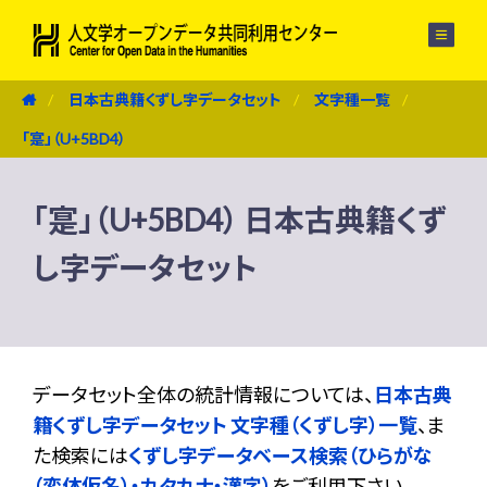
メニュー
日本古典籍くずし字データセット
文字種一覧
「寔」（U+5BD4）
「寔」（U+5BD4） 日本古典籍くず
し字データセット
データセット全体の統計情報については、
日本古典
籍くずし字データセット 文字種（くずし字）一覧
、ま
た検索には
くずし字データベース検索（ひらがな
（変体仮名）・カタカナ・漢字）
をご利用下さい。