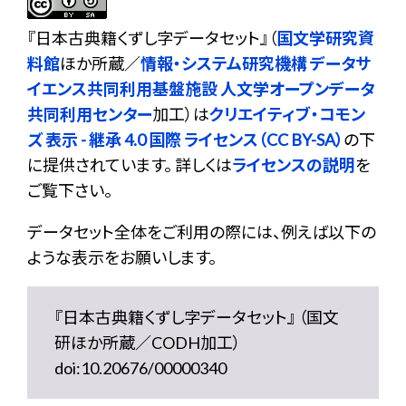
『
日本古典籍くずし字データセット
』（
国文学研究資
料館
ほか所蔵／
情報・システム研究機構 データサ
イエンス共同利用基盤施設 人文学オープンデータ
共同利用センター
加工）は
クリエイティブ・コモン
ズ 表示 - 継承 4.0 国際 ライセンス（CC BY-SA）
の下
に提供されています。 詳しくは
ライセンスの説明
を
ご覧下さい。
データセット全体をご利用の際には、例えば以下の
ような表示をお願いします。
『日本古典籍くずし字データセット』 （国文
研ほか所蔵／CODH加工）
doi:10.20676/00000340