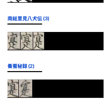
南総里見八犬伝 (3)
養蚕秘録 (2)