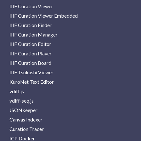
IIIF Curation Viewer
IIIF Curation Viewer Embedded
IIIF Curation Finder
IIIF Curation Manager
IIIF Curation Editor
IIIF Curation Player
IIIF Curation Board
IIIF Tsukushi Viewer
KuroNet Text Editor
vdiff.js
vdiff-seq.js
JSONkeeper
Canvas Indexer
Curation Tracer
ICP Docker