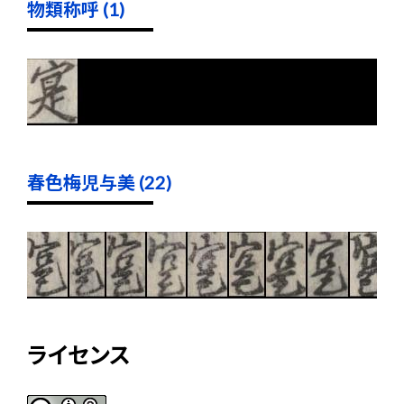
物類称呼 (1)
春色梅児与美 (22)
ライセンス