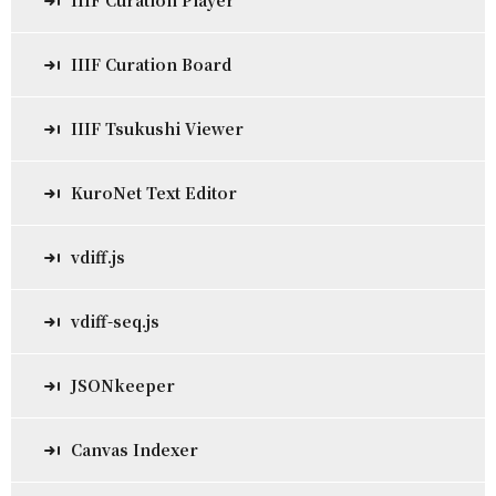
IIIF Curation Player
IIIF Curation Board
IIIF Tsukushi Viewer
KuroNet Text Editor
vdiff.js
vdiff-seq.js
JSONkeeper
Canvas Indexer