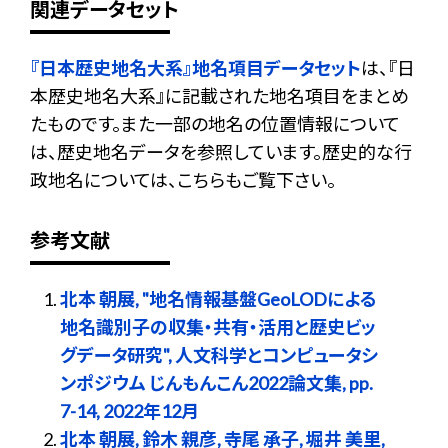
関連データセット
『日本歴史地名大系』地名項目データセット
は、『日
本歴史地名大系』に記載された地名項目をまとめ
たものです。また一部の地名の位置情報について
は、歴史地名データを参照しています。歴史的な行
政地名については、こちらもご覧下さい。
参考文献
北本 朝展, "地名情報基盤GeoLODによる
地名識別子の収集・共有・活用と歴史ビッ
グデータ研究", 人文科学とコンピュータシ
ンポジウム じんもんこん2022論文集, pp.
7-14, 2022年12月
北本 朝展, 鈴木 親彦, 寺尾 承子, 堀井 美里,