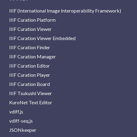
IIIF (International Image Interoperability Framework)
IIIF Curation Platform
IIIF Curation Viewer
IIIF Curation Viewer Embedded
IIIF Curation Finder
IIIF Curation Manager
IIIF Curation Editor
IIIF Curation Player
IIIF Curation Board
IIIF Tsukushi Viewer
KuroNet Text Editor
vdiff.js
vdiff-seq.js
JSONkeeper