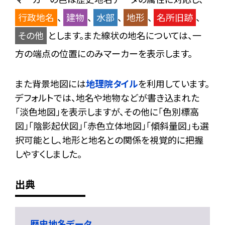
行政地名
、
建物
、
水部
、
地形
、
名所旧跡
、
その他
とします。また線状の地名については、一
方の端点の位置にのみマーカーを表示します。
また背景地図には
地理院タイル
を利用しています。
デフォルトでは、地名や地物などが書き込まれた
「淡色地図」を表示しますが、その他に「色別標高
図」「陰影起伏図」「赤色立体地図」「傾斜量図」も選
択可能とし、地形と地名との関係を視覚的に把握
しやすくしました。
出典
歴史地名データ