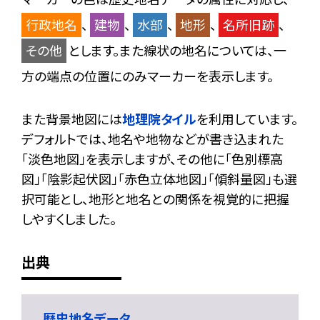
行政地名
、
建物
、
水部
、
地形
、
名所旧跡
、
その他
とします。また線状の地名については、一
方の端点の位置にのみマーカーを表示します。
また背景地図には
地理院タイル
を利用しています。
デフォルトでは、地名や地物などが書き込まれた
「淡色地図」を表示しますが、その他に「色別標高
図」「陰影起伏図」「赤色立体地図」「傾斜量図」も選
択可能とし、地形と地名との関係を視覚的に把握
しやすくしました。
出典
歴史地名データ