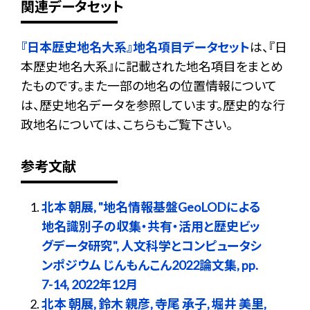
関連データセット
『日本歴史地名大系』地名項目データセット
は、『日
本歴史地名大系』に記載された地名項目をまとめ
たものです。また一部の地名の位置情報について
は、歴史地名データを参照しています。歴史的な行
政地名については、こちらもご覧下さい。
参考文献
北本 朝展, "地名情報基盤GeoLODによる
地名識別子の収集・共有・活用と歴史ビッ
グデータ研究", 人文科学とコンピュータシ
ンポジウム じんもんこん2022論文集, pp.
7-14, 2022年12月
北本 朝展, 鈴木 親彦, 寺尾 承子, 堀井 美里,