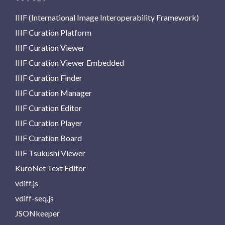
IIIF (International Image Interoperability Framework)
IIIF Curation Platform
IIIF Curation Viewer
IIIF Curation Viewer Embedded
IIIF Curation Finder
IIIF Curation Manager
IIIF Curation Editor
IIIF Curation Player
IIIF Curation Board
IIIF Tsukushi Viewer
KuroNet Text Editor
vdiff.js
vdiff-seq.js
JSONkeeper