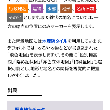
行政地名
、
建物
、
水部
、
地形
、
名所旧跡
、
その他
とします。また線状の地名については、一
方の端点の位置にのみマーカーを表示します。
また背景地図には
地理院タイル
を利用しています。
デフォルトでは、地名や地物などが書き込まれた
「淡色地図」を表示しますが、その他に「色別標高
図」「陰影起伏図」「赤色立体地図」「傾斜量図」も選
択可能とし、地形と地名との関係を視覚的に把握
しやすくしました。
出典
歴史地名データ