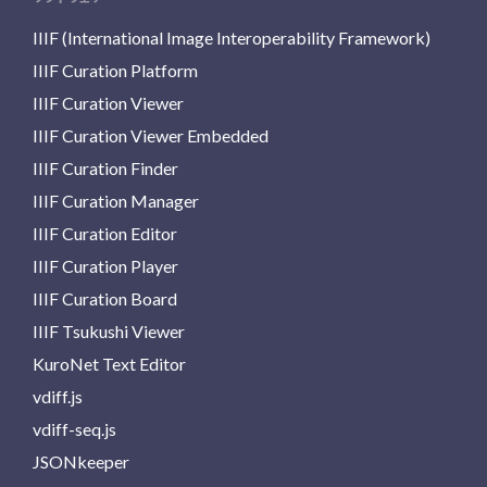
IIIF (International Image Interoperability Framework)
IIIF Curation Platform
IIIF Curation Viewer
IIIF Curation Viewer Embedded
IIIF Curation Finder
IIIF Curation Manager
IIIF Curation Editor
IIIF Curation Player
IIIF Curation Board
IIIF Tsukushi Viewer
KuroNet Text Editor
vdiff.js
vdiff-seq.js
JSONkeeper