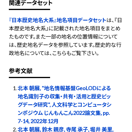
関連データセット
『日本歴史地名大系』地名項目データセット
は、『日
本歴史地名大系』に記載された地名項目をまとめ
たものです。また一部の地名の位置情報について
は、歴史地名データを参照しています。歴史的な行
政地名については、こちらもご覧下さい。
参考文献
北本 朝展, "地名情報基盤GeoLODによる
地名識別子の収集・共有・活用と歴史ビッ
グデータ研究", 人文科学とコンピュータシ
ンポジウム じんもんこん2022論文集, pp.
7-14, 2022年12月
北本 朝展, 鈴木 親彦, 寺尾 承子, 堀井 美里,