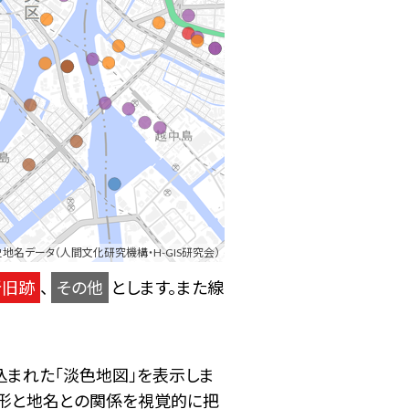
地名データ（人間文化研究機構・H-GIS研究会）
所旧跡
、
その他
とします。また線
込まれた「淡色地図」を表示しま
地形と地名との関係を視覚的に把