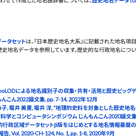
わせて作成した地名語辞書については、
歴史地名データ（Ge
データセット
は、『日本歴史地名大系』に記載された地名項目
歴史地名データを参照しています。歴史的な行政地名につい
GeoLODによる地名識別子の収集・共有・活用と歴史ビッグデ
2022論文集, pp. 7-14, 2022年12月
尾 承子, 堀井 美里, 堀井 洋, "地理的史料を対象とした歴
学とコンピュータシンポジウム じんもんこん2020論文集, pp. 1
 "歴史的行政区域データセットβ版をはじめとする地名情報基
. 2020-CH-124, No. 1, pp. 1-8, 2020年9月