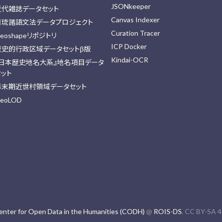
JSONkeeper
近代雑誌データセット
Canvas Indexer
日琉諸語文法データプロジェクト
Curation Tracer
eoshapeリポジトリ
ICP Docker
歴史的行政区域データセットβ版
Kindai-OCR
『日本歴史地名大系』地名項目データ
セット
幕末期近世村領域データセット
eoLOD
enter for Open Data in the Humanities (CODH)
@
ROIS-DS
. CC BY-SA 4.