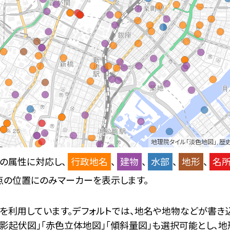
地理院タイル「淡色地図」
,
歴史
の属性に対応し、
行政地名
、
建物
、
水部
、
地形
、
名
点の位置にのみマーカーを表示します。
を利用しています。デフォルトでは、地名や地物などが書き
陰影起伏図」「赤色立体地図」「傾斜量図」も選択可能とし、