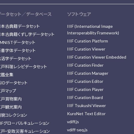
データセット／データベース
ソフトウェア
日本古典籍データセット
IIIF (International Image
Interoperability Framework)
日本古典籍くずし字データセット
IIIF Curation Platform
MNISTデータセット
IIIF Curation Viewer
篆書字体データセット
IIIF Curation Viewer Embedded
古活字データセット
IIIF Curation Finder
江戸料理レシピデータセット
IIIF Curation Manager
武鑑全集
IIIF Curation Editor
藩IDデータセット
IIIF Curation Player
江戸マップ
IIIF Curation Board
江戸買物案内
IIIF Tsukushi Viewer
江戸観光案内
KuroNet Text Editor
顔貌コレクション
vdiff.js
IIFグローバルキュレーション
vdiff-seq.js
江戸・安政災害キュレーション