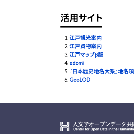
活用サイト
江戸観光案内
江戸買物案内
江戸マップβ版
edomi
『日本歴史地名大系』地名項
GeoLOD