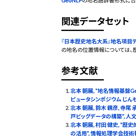
GeoNLP
の地名語辞書形式に合
関連データセット
『日本歴史地名大系』地名項目
の地名の位置情報については、
参考文献
北本 朝展, "地名情報基盤
ピュータシンポジウム じんもんこん
北本 朝展, 鈴木 親彦, 寺
戸ビッグデータの構築", 人文科
北本 朝展, 村田 健史,
の活用", 情報処理学会技術報告, Vol