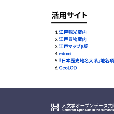
活用サイト
江戸観光案内
江戸買物案内
江戸マップβ版
edomi
『日本歴史地名大系』地名項
GeoLOD