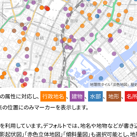
地理院タイル「淡色地図」
,
歴史
の属性に対応し、
行政地名
、
建物
、
水部
、
地形
、
名
点の位置にのみマーカーを表示します。
を利用しています。デフォルトでは、地名や地物などが書き
陰影起伏図」「赤色立体地図」「傾斜量図」も選択可能とし、