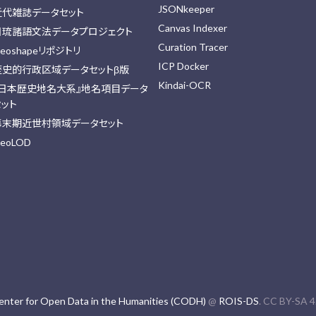
JSONkeeper
近代雑誌データセット
Canvas Indexer
日琉諸語文法データプロジェクト
Curation Tracer
eoshapeリポジトリ
ICP Docker
歴史的行政区域データセットβ版
Kindai-OCR
『日本歴史地名大系』地名項目データ
セット
幕末期近世村領域データセット
eoLOD
enter for Open Data in the Humanities (CODH)
@
ROIS-DS
. CC BY-SA 4.