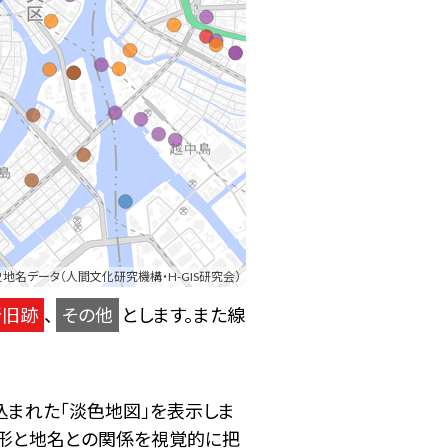
地名データ（人間文化研究機構・H-GIS研究会）
所旧跡
、
その他
とします。また線
込まれた「淡色地図」を表示しま
地形と地名との関係を視覚的に把