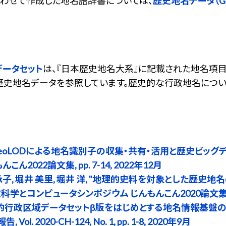
わせて作成した地名語辞書については、
歴史地名データ（Ge
データセット
は、『日本歴史地名大系』に記載された地名項目
歴史地名データを参照しています。歴史的な行政地名につい
GeoLODによる地名識別子の収集・共有・活用と歴史ビッグデ
2022論文集, pp. 7-14, 2022年12月
尾 承子, 堀井 美里, 堀井 洋, "地理的史料を対象とした歴
学とコンピュータシンポジウム じんもんこん2020論文集, pp. 1
 "歴史的行政区域データセットβ版をはじめとする地名情報基
. 2020-CH-124, No. 1, pp. 1-8, 2020年9月