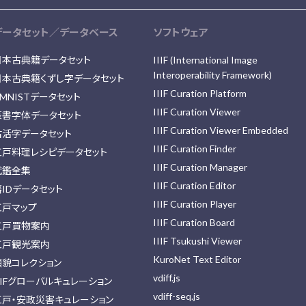
データセット／データベース
ソフトウェア
日本古典籍データセット
IIIF (International Image
Interoperability Framework)
日本古典籍くずし字データセット
IIIF Curation Platform
MNISTデータセット
IIIF Curation Viewer
篆書字体データセット
IIIF Curation Viewer Embedded
古活字データセット
IIIF Curation Finder
江戸料理レシピデータセット
IIIF Curation Manager
武鑑全集
IIIF Curation Editor
藩IDデータセット
IIIF Curation Player
江戸マップ
IIIF Curation Board
江戸買物案内
IIIF Tsukushi Viewer
江戸観光案内
KuroNet Text Editor
顔貌コレクション
vdiff.js
IIFグローバルキュレーション
vdiff-seq.js
江戸・安政災害キュレーション