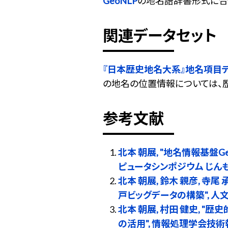
GeoNLP
の地名語辞書形式に合
関連データセット
『日本歴史地名大系』地名項目
の地名の位置情報については、
参考文献
北本 朝展, "地名情報基盤
ピュータシンポジウム じんもんこん
北本 朝展, 鈴木 親彦, 寺
戸ビッグデータの構築", 人文科
北本 朝展, 村田 健史,
の活用", 情報処理学会技術報告, Vol