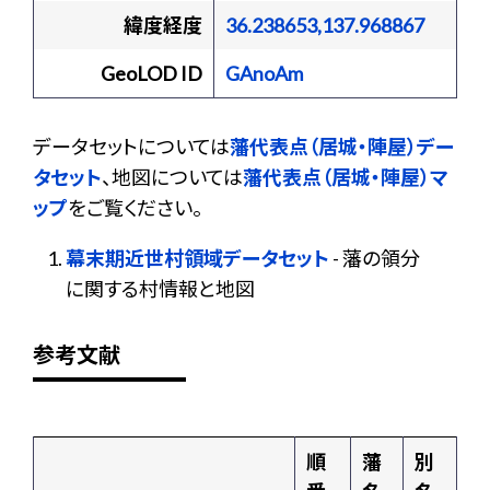
緯度経度
36.238653,137.968867
GeoLOD ID
GAnoAm
データセットについては
藩代表点（居城・陣屋）デー
タセット
、地図については
藩代表点（居城・陣屋）マ
ップ
をご覧ください。
幕末期近世村領域データセット
- 藩の領分
に関する村情報と地図
参考文献
順
藩
別