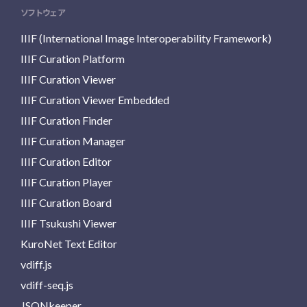
ソフトウェア
IIIF (International Image Interoperability Framework)
IIIF Curation Platform
IIIF Curation Viewer
IIIF Curation Viewer Embedded
IIIF Curation Finder
IIIF Curation Manager
IIIF Curation Editor
IIIF Curation Player
IIIF Curation Board
IIIF Tsukushi Viewer
KuroNet Text Editor
vdiff.js
vdiff-seq.js
JSONkeeper