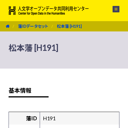
メニュー
藩IDデータセット
松本藩 [H191]
松本藩 [H191]
基本情報
藩ID
H191