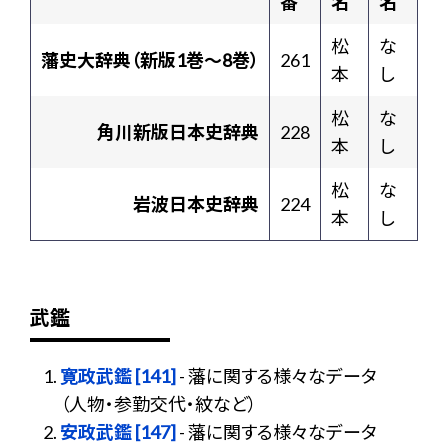
番
名
名
松
な
藩史大辞典（新版1巻〜8巻）
261
本
し
松
な
角川新版日本史辞典
228
本
し
松
な
岩波日本史辞典
224
本
し
武鑑
寛政武鑑 [141]
- 藩に関する様々なデータ
（人物・参勤交代・紋など）
安政武鑑 [147]
- 藩に関する様々なデータ