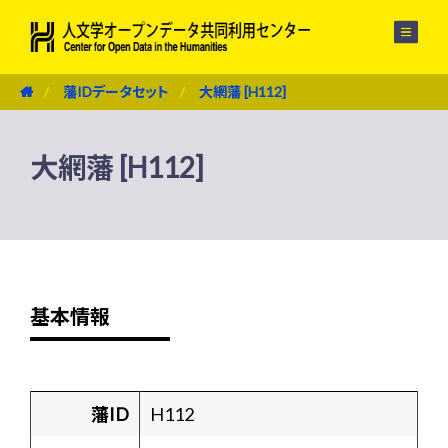
メニュー
藩IDデータセット
大網藩 [H112]
大網藩 [H112]
基本情報
藩ID
H112