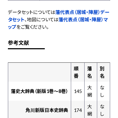
データセットについては
藩代表点（居城・陣屋）デー
タセット
、地図については
藩代表点（居城・陣屋）マ
ップ
をご覧ください。
参考文献
順
藩
別
番
名
名
大
な
藩史大辞典（新版1巻〜8巻）
145
網
し
大
な
角川新版日本史辞典
174
網
し