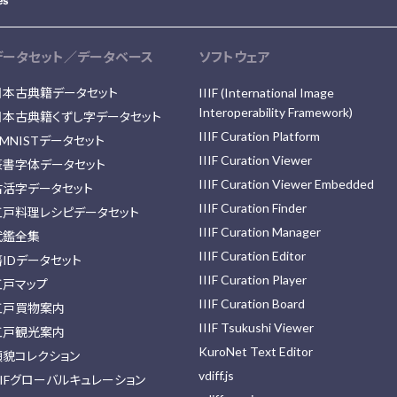
データセット／データベース
ソフトウェア
日本古典籍データセット
IIIF (International Image
Interoperability Framework)
日本古典籍くずし字データセット
IIIF Curation Platform
MNISTデータセット
IIIF Curation Viewer
篆書字体データセット
IIIF Curation Viewer Embedded
古活字データセット
IIIF Curation Finder
江戸料理レシピデータセット
IIIF Curation Manager
武鑑全集
IIIF Curation Editor
藩IDデータセット
IIIF Curation Player
江戸マップ
IIIF Curation Board
江戸買物案内
IIIF Tsukushi Viewer
江戸観光案内
KuroNet Text Editor
顔貌コレクション
vdiff.js
IIFグローバルキュレーション