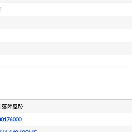
川
川藩陣屋跡
00176000