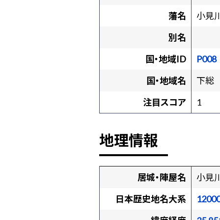
藩名
小見
別名
国・地域ID
P008
国・地域名
下総
注目スコア
1
地理情報
居城・陣屋名
小見
日本歴史地名大系
1200