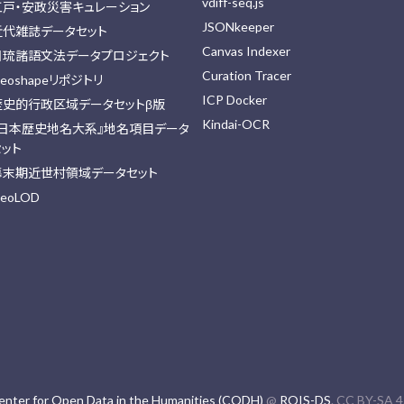
vdiff-seq.js
江戸・安政災害キュレーション
JSONkeeper
近代雑誌データセット
Canvas Indexer
日琉諸語文法データプロジェクト
Curation Tracer
eoshapeリポジトリ
ICP Docker
歴史的行政区域データセットβ版
Kindai-OCR
『日本歴史地名大系』地名項目データ
セット
幕末期近世村領域データセット
eoLOD
enter for Open Data in the Humanities (CODH)
@
ROIS-DS
. CC BY-SA 4.