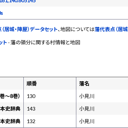
161,140.605145
0s
（居城・陣屋）データセット
、地図については
藩代表点（居城
ット
- 藩の領分に関する村情報と地図
順番
藩名
巻〜8巻）
130
小見川
本史辞典
143
小見川
本史辞典
132
小見川