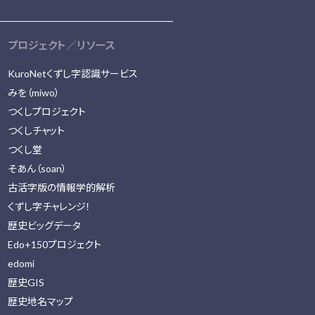
プロジェクト／リソース
KuroNetくずし字認識サービス
みを（miwo）
つくしプロジェクト
つくしチャット
つくし堂
そあん（soan）
古活字版の情報学的解析
くずし字チャレンジ！
歴史ビッグデータ
Edo+150プロジェクト
edomi
歴史GIS
歴史地名マップ