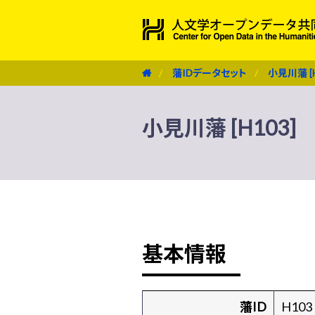
藩IDデータセット
小見川藩 [H
小見川藩 [H103]
基本情報
藩ID
H103