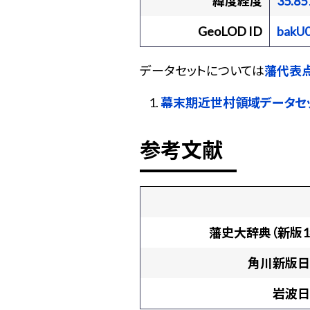
緯度経度
35.85
GeoLOD ID
bakU
データセットについては
藩代表点
幕末期近世村領域データセ
参考文献
藩史大辞典（新版1
角川新版日
岩波日