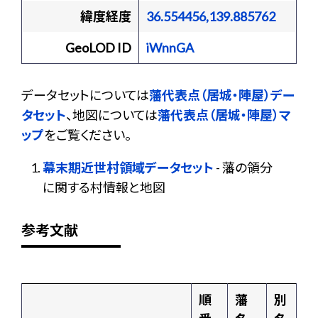
緯度経度
36.554456,139.885762
GeoLOD ID
iWnnGA
データセットについては
藩代表点（居城・陣屋）デー
タセット
、地図については
藩代表点（居城・陣屋）マ
ップ
をご覧ください。
幕末期近世村領域データセット
- 藩の領分
に関する村情報と地図
参考文献
順
藩
別