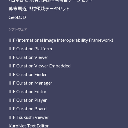
幕末期近世村領域データセット
GeoLOD
ソフトウェア
IIIF (International Image Interoperability Framework)
IIIF Curation Platform
IIIF Curation Viewer
IIIF Curation Viewer Embedded
IIIF Curation Finder
IIIF Curation Manager
IIIF Curation Editor
IIIF Curation Player
IIIF Curation Board
IIIF Tsukushi Viewer
KuroNet Text Editor