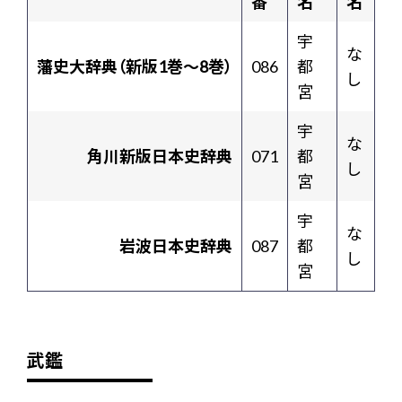
番
名
名
宇
な
藩史大辞典（新版1巻〜8巻）
086
都
し
宮
宇
な
角川新版日本史辞典
071
都
し
宮
宇
な
岩波日本史辞典
087
都
し
宮
武鑑