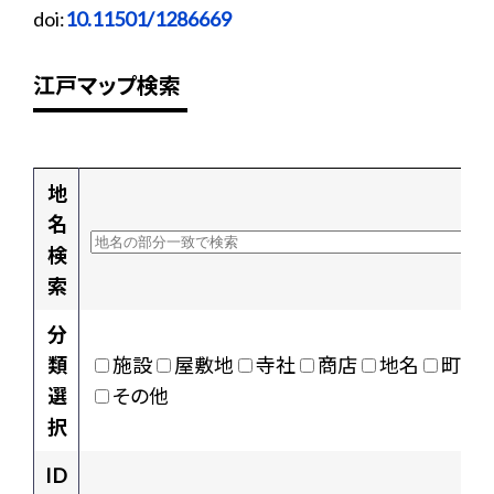
doi:
10.11501/1286669
江戸マップ検索
地
名
検
索
分
類
施設
屋敷地
寺社
商店
地名
町村
選
その他
択
ID