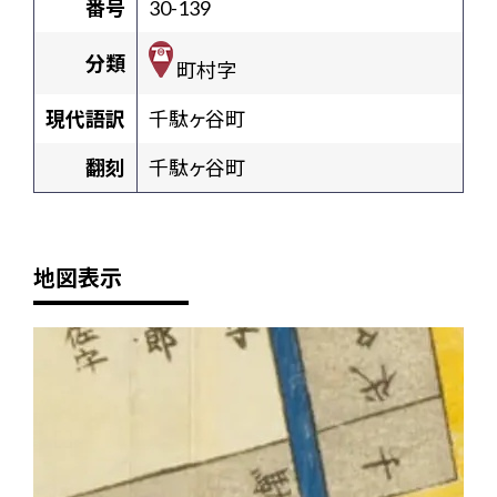
番号
30-139
分類
町村字
現代語訳
千駄ヶ谷町
翻刻
千駄ヶ谷町
地図表示
+
-