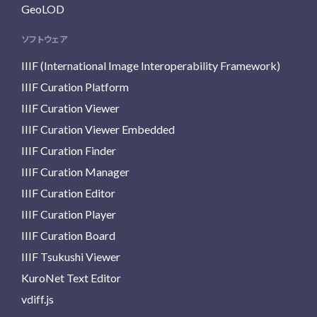
GeoLOD
ソフトウェア
IIIF (International Image Interoperability Framework)
IIIF Curation Platform
IIIF Curation Viewer
IIIF Curation Viewer Embedded
IIIF Curation Finder
IIIF Curation Manager
IIIF Curation Editor
IIIF Curation Player
IIIF Curation Board
IIIF Tsukushi Viewer
KuroNet Text Editor
vdiff.js