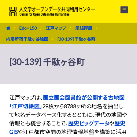
メニュー
Edo+150
江戸マップ
尾張屋版
内藤新宿千駄ヶ谷絵図
[30-139] 千駄ヶ谷町
[30-139] 千駄ヶ谷町
江戸マップは、
国立国会図書館が公開する古地図
「江戸切絵図」
29枚から8788ヶ所の地名を抽出し
て地名データベース化するとともに、現代の地図や
情報とも統合することで、
歴史ビッグデータ
や
歴史
GIS
や江戸都市空間の地理情報基盤を構築に活用