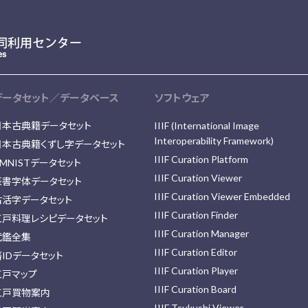
データセット／データベース
ソフトウェア
日本古典籍データセット
IIIF (International Image
Interoperability Framework)
日本古典籍くずし字データセット
IIIF Curation Platform
MNISTデータセット
IIIF Curation Viewer
篆書字体データセット
IIIF Curation Viewer Embedded
古活字データセット
IIIF Curation Finder
江戸料理レシピデータセット
IIIF Curation Manager
武鑑全集
IIIF Curation Editor
藩IDデータセット
IIIF Curation Player
江戸マップ
IIIF Curation Board
江戸買物案内
IIIF Tsukushi Viewer