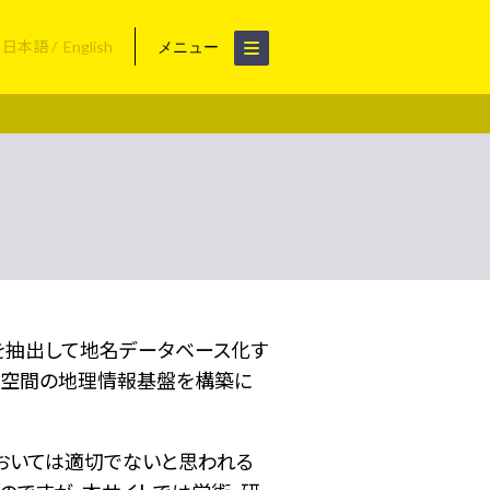
日本語
English
メニュー
名を抽出して地名データベース化す
空間の地理情報基盤を構築に
おいては適切でないと思われる