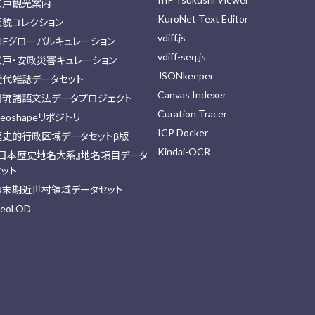
江戸観光案内
KuroNet Text Editor
顔貌コレクション
vdiff.js
IIFグローバルキュレーション
vdiff-seq.js
江戸・安政災害キュレーション
JSONkeeper
近代雑誌データセット
Canvas Indexer
日琉諸語文法データプロジェクト
Curation Tracer
eoshapeリポジトリ
ICP Docker
歴史的行政区域データセットβ版
Kindai-OCR
『日本歴史地名大系』地名項目データ
セット
幕末期近世村領域データセット
eoLOD