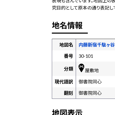
表現も含んでいます。地図上の
究目的として原本の通り表記して
地名情報
地図名
内藤新宿千駄ヶ谷
番号
30-101
分類
屋敷地
現代語訳
御書院同心
翻刻
御書院同心
地図表示