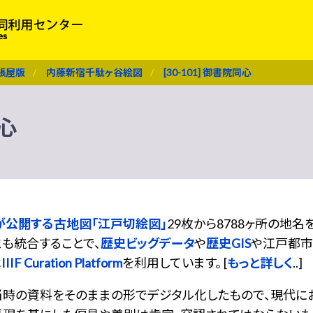
張屋版
内藤新宿千駄ヶ谷絵図
[30-101] 御書院同心
同心
が公開する古地図「江戸切絵図」
29枚から8788ヶ所の地
も統合することで、
歴史ビッグデータ
や
歴史GIS
や江戸都市
は
IIIF Curation Platform
を利用しています。 [
もっと詳しく
..]
当時の資料をそのままの形でデジタル化したもので、現代に