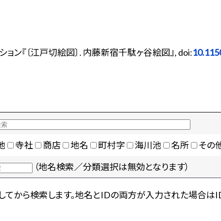
ン『〔江戸切絵図〕. 内藤新宿千駄ヶ谷絵図』, doi:
10.115
地
寺社
商店
地名
町村字
海川池
名所
その
（地名検索／分類選択は無効となります）
てから検索します。地名とIDの両方が入力された場合はI