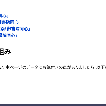
同心」
御書院同心」
名検索「御書院同心」
御書院同心」
組み
い。本ページのデータにお気付きの点がありましたら、以