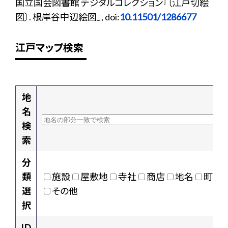
国立国会図書館 デジタルコレクション『〔江戸切絵
図〕. 根岸谷中辺絵図』, doi:
10.11501/1286677
江戸マップ検索
地
名
検
索
分
類
施設
屋敷地
寺社
商店
地名
町村
選
その他
択
ID