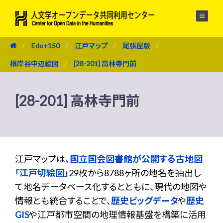
メニュー
Edo+150
江戸マップ
尾張屋版
根岸谷中辺絵図
[28-201] 高林寺門前
[28-201] 高林寺門前
江戸マップは、
国立国会図書館が公開する古地図
「江戸切絵図」
29枚から8788ヶ所の地名を抽出し
て地名データベース化するとともに、現代の地図や
情報とも統合することで、
歴史ビッグデータ
や
歴史
GIS
や江戸都市空間の地理情報基盤を構築に活用