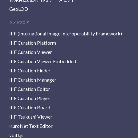
GeoLOD
ソフトウェア
IIIF (International Image Interoperability Framework)
IIIF Curation Platform
IIIF Curation Viewer
IIIF Curation Viewer Embedded
IIIF Curation Finder
IIIF Curation Manager
IIIF Curation Editor
IIIF Curation Player
IIIF Curation Board
IIIF Tsukushi Viewer
KuroNet Text Editor
vdiff.js