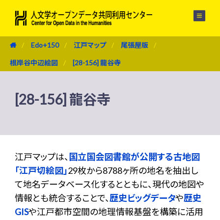
メニュー
Edo+150
江戸マップ
尾張屋版
根岸谷中辺絵図
[28-156] 龍谷寺
[28-156] 龍谷寺
江戸マップは、
国立国会図書館が公開する古地図
「江戸切絵図」
29枚から8788ヶ所の地名を抽出し
て地名データベース化するとともに、現代の地図や
情報とも統合することで、
歴史ビッグデータ
や
歴史
GIS
や江戸都市空間の地理情報基盤を構築に活用