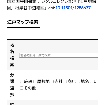
国立国会図書館 デジタルコレクション『〔江戸切絵
図〕. 根岸谷中辺絵図』, doi:
10.11501/1286677
江戸マップ検索
地
名
検
索
分
類
施設
屋敷地
寺社
商店
地名
町村
選
その他
択
ID