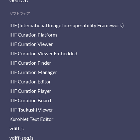
GeoLOD
ソフトウェア
IIIF (International Image Interoperability Framework)
IIIF Curation Platform
IIIF Curation Viewer
IIIF Curation Viewer Embedded
IIIF Curation Finder
IIIF Curation Manager
IIIF Curation Editor
IIIF Curation Player
IIIF Curation Board
IIIF Tsukushi Viewer
KuroNet Text Editor
vdiff.js
vdiff-seq.js