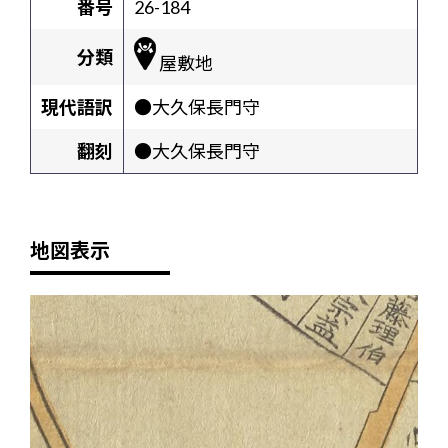
番号
26-184
分類
屋敷地
現代語訳
●大久保長門守
翻刻
●大久保長門守
地図表示
+
-
2/4