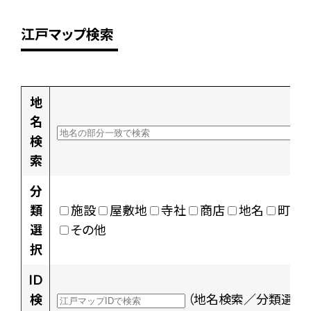
江戸マップ検索
地
名
検
索
分
類
施設
屋敷地
寺社
商店
地名
町村
選
その他
択
ID
検
（地名検索／分類選択