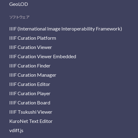
GeoLOD
ソフトウェア
IIIF (International Image Interoperability Framework)
IIIF Curation Platform
IIIF Curation Viewer
IIIF Curation Viewer Embedded
IIIF Curation Finder
IIIF Curation Manager
IIIF Curation Editor
IIIF Curation Player
IIIF Curation Board
IIIF Tsukushi Viewer
KuroNet Text Editor
vdiff.js