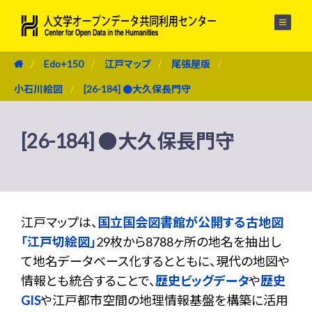
メニュー
Edo+150
江戸マップ
尾張屋版
小石川絵図
[26-184] ●大久保長門守
[26-184] ●大久保長門守
江戸マップは、
国立国会図書館が公開する古地図
「江戸切絵図」
29枚から8788ヶ所の地名を抽出し
て地名データベース化するとともに、現代の地図や
情報とも統合することで、
歴史ビッグデータ
や
歴史
GIS
や江戸都市空間の地理情報基盤を構築に活用