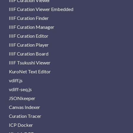
IIIF Curation Viewer
IIIF Curation Viewer Embedded
IIIF Curation Finder
IIIF Curation Manager
IIIF Curation Editor
IIIF Curation Player
IIIF Curation Board
IIIF Tsukushi Viewer
KuroNet Text Editor
vdiff.js
vdiff-seq.js
JSONkeeper
Canvas Indexer
Curation Tracer
ICP Docker