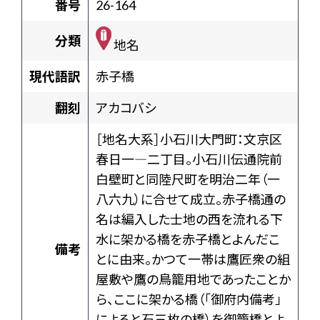
番号
26-164
分類
地名
現代語訳
赤子橋
翻刻
アカコバシ
［地名大系］小石川大門町：文京区
春日一―二丁目。小石川伝通院前
白壁町と同陸尺町を明治二年（一
八六九）に合せて成立。赤子橋通の
名は編入した士地の西を流れる下
水に架かる橋を赤子橋とよんだこ
備考
とに由来。かつて一帯は鷹匠衆の組
屋敷や鷹の鳥籠用地であったことか
ら、ここに架かる橋（「御府内備考」
によると石三枚の橋）を御籠橋とよ