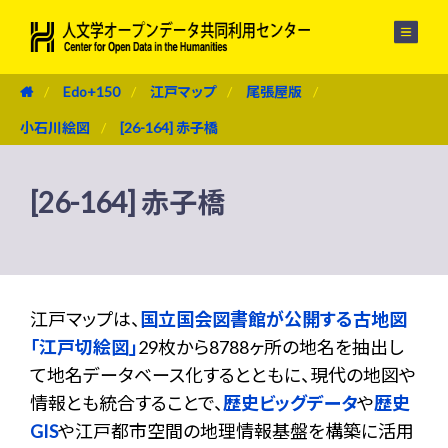
メニュー
Edo+150
江戸マップ
尾張屋版
小石川絵図
[26-164] 赤子橋
[26-164] 赤子橋
江戸マップは、
国立国会図書館が公開する古地図
「江戸切絵図」
29枚から8788ヶ所の地名を抽出し
て地名データベース化するとともに、現代の地図や
情報とも統合することで、
歴史ビッグデータ
や
歴史
GIS
や江戸都市空間の地理情報基盤を構築に活用