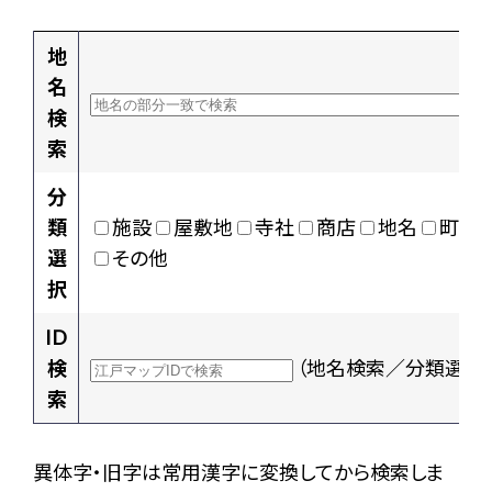
地
名
検
索
分
類
施設
屋敷地
寺社
商店
地名
町村
選
その他
択
ID
検
（地名検索／分類選択
索
異体字・旧字は常用漢字に変換してから検索しま