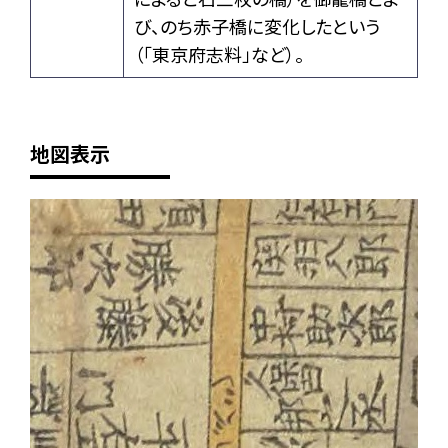
び、のち赤子橋に変化したという
（「東京府志料」など）。
地図表示
+
-
2/4
次
前