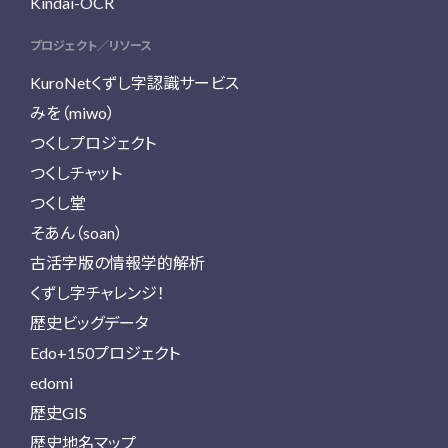
Kindai-OCR
プロジェクト／リソース
KuroNetくずし字認識サービス
みを（miwo）
つくしプロジェクト
つくしチャット
つくし堂
そあん（soan）
古活字版の情報学的解析
くずし字チャレンジ！
歴史ビッグデータ
Edo+150プロジェクト
edomi
歴史GIS
歴史地名マップ