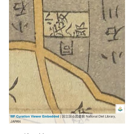
2/4
次
前
| 国立国会図書館 National Diet Library,
IIIF Curation Viewer Embedded
JAPAN