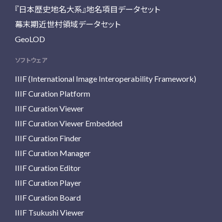
『日本歴史地名大系』地名項目データセット
幕末期近世村領域データセット
GeoLOD
ソフトウェア
IIIF (International Image Interoperability Framework)
IIIF Curation Platform
IIIF Curation Viewer
IIIF Curation Viewer Embedded
IIIF Curation Finder
IIIF Curation Manager
IIIF Curation Editor
IIIF Curation Player
IIIF Curation Board
IIIF Tsukushi Viewer