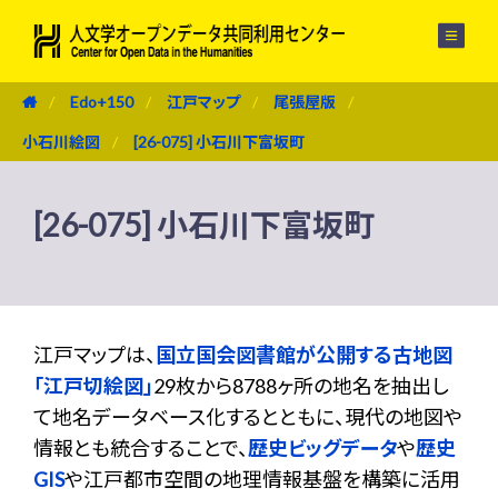
メニュー
Edo+150
江戸マップ
尾張屋版
小石川絵図
[26-075] 小石川下富坂町
[26-075] 小石川下富坂町
江戸マップは、
国立国会図書館が公開する古地図
「江戸切絵図」
29枚から8788ヶ所の地名を抽出し
て地名データベース化するとともに、現代の地図や
情報とも統合することで、
歴史ビッグデータ
や
歴史
GIS
や江戸都市空間の地理情報基盤を構築に活用