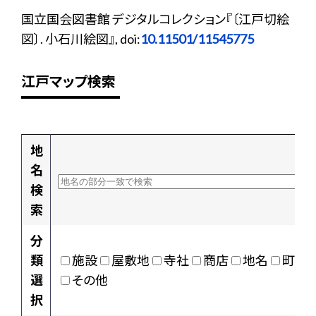
国立国会図書館 デジタルコレクション『〔江戸切絵
図〕. 小石川絵図』, doi:
10.11501/11545775
江戸マップ検索
地
名
検
索
分
類
施設
屋敷地
寺社
商店
地名
町村
選
その他
択