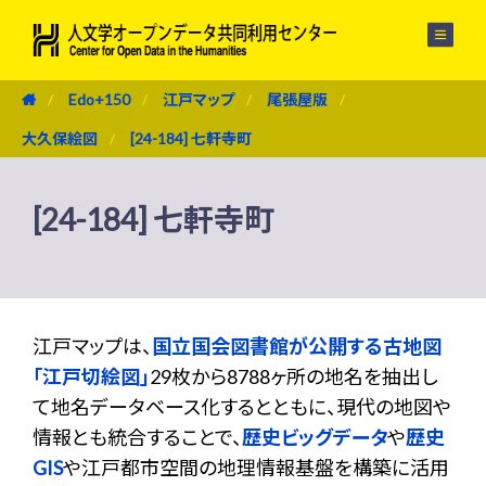
メニュー
Edo+150
江戸マップ
尾張屋版
大久保絵図
[24-184] 七軒寺町
[24-184] 七軒寺町
江戸マップは、
国立国会図書館が公開する古地図
「江戸切絵図」
29枚から8788ヶ所の地名を抽出し
て地名データベース化するとともに、現代の地図や
情報とも統合することで、
歴史ビッグデータ
や
歴史
GIS
や江戸都市空間の地理情報基盤を構築に活用