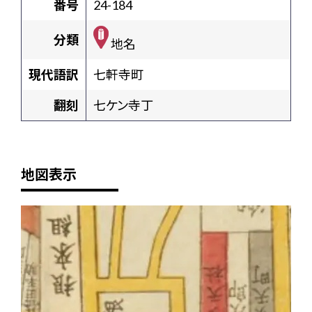
番号
24-184
分類
地名
現代語訳
七軒寺町
翻刻
七ケン寺丁
地図表示
+
-