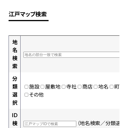
江戸マップ検索
地
名
検
索
分
類
施設
屋敷地
寺社
商店
地名
町村
選
その他
択
ID
検
（地名検索／分類選択