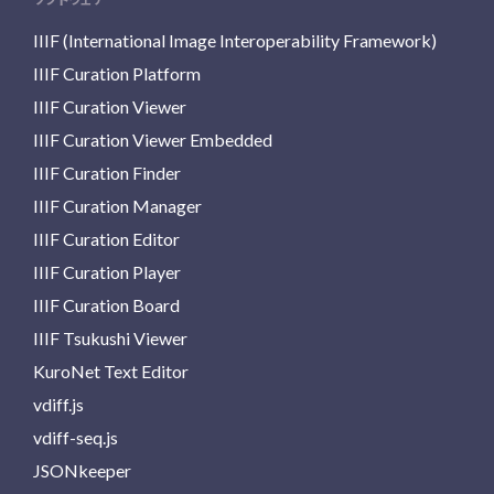
IIIF (International Image Interoperability Framework)
IIIF Curation Platform
IIIF Curation Viewer
IIIF Curation Viewer Embedded
IIIF Curation Finder
IIIF Curation Manager
IIIF Curation Editor
IIIF Curation Player
IIIF Curation Board
IIIF Tsukushi Viewer
KuroNet Text Editor
vdiff.js
vdiff-seq.js
JSONkeeper