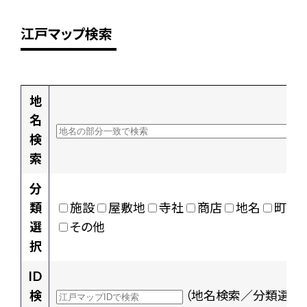
江戸マップ検索
地
名
検
索
分
類
施設
屋敷地
寺社
商店
地名
町村
選
その他
択
ID
検
（地名検索／分類選択