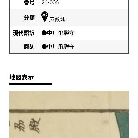
番号
24-006
分類
屋敷地
現代語訳
●中川飛騨守
翻刻
●中川飛騨守
地図表示
+
-