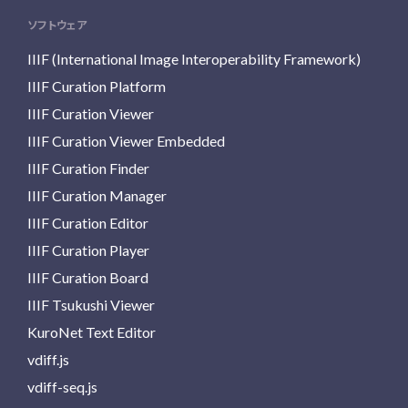
ソフトウェア
IIIF (International Image Interoperability Framework)
IIIF Curation Platform
IIIF Curation Viewer
IIIF Curation Viewer Embedded
IIIF Curation Finder
IIIF Curation Manager
IIIF Curation Editor
IIIF Curation Player
IIIF Curation Board
IIIF Tsukushi Viewer
KuroNet Text Editor
vdiff.js
vdiff-seq.js