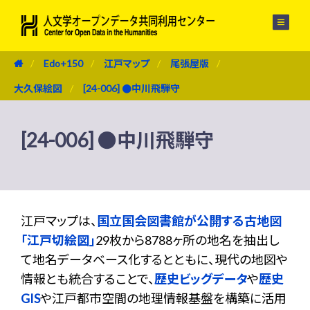
メニュー
Edo+150
江戸マップ
尾張屋版
大久保絵図
[24-006] ●中川飛騨守
[24-006] ●中川飛騨守
江戸マップは、
国立国会図書館が公開する古地図
「江戸切絵図」
29枚から8788ヶ所の地名を抽出し
て地名データベース化するとともに、現代の地図や
情報とも統合することで、
歴史ビッグデータ
や
歴史
GIS
や江戸都市空間の地理情報基盤を構築に活用