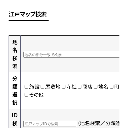
江戸マップ検索
地
名
検
索
分
類
施設
屋敷地
寺社
商店
地名
町村
選
その他
択
ID
検
（地名検索／分類選択