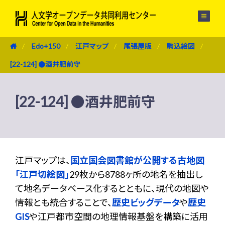
メニュー
Edo+150
江戸マップ
尾張屋版
駒込絵図
[22-124] ●酒井肥前守
[22-124] ●酒井肥前守
江戸マップは、
国立国会図書館が公開する古地図
「江戸切絵図」
29枚から8788ヶ所の地名を抽出し
て地名データベース化するとともに、現代の地図や
情報とも統合することで、
歴史ビッグデータ
や
歴史
GIS
や江戸都市空間の地理情報基盤を構築に活用