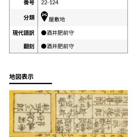
番号
22-124
分類
屋敷地
現代語訳
●酒井肥前守
翻刻
●酒井肥前守
地図表示
+
-