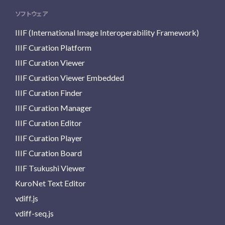
ソフトウェア
IIIF (International Image Interoperability Framework)
IIIF Curation Platform
IIIF Curation Viewer
IIIF Curation Viewer Embedded
IIIF Curation Finder
IIIF Curation Manager
IIIF Curation Editor
IIIF Curation Player
IIIF Curation Board
IIIF Tsukushi Viewer
KuroNet Text Editor
vdiff.js
vdiff-seq.js