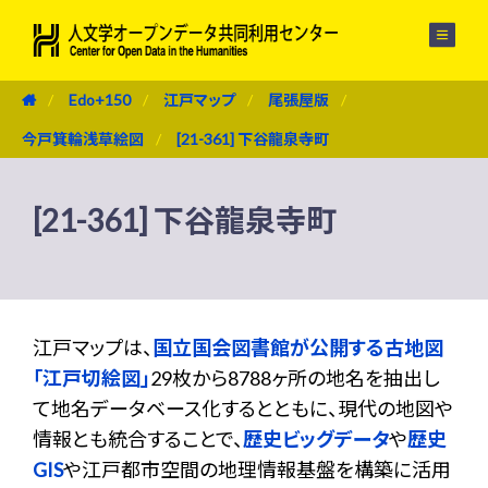
メニュー
Edo+150
江戸マップ
尾張屋版
今戸箕輪浅草絵図
[21-361] 下谷龍泉寺町
[21-361] 下谷龍泉寺町
江戸マップは、
国立国会図書館が公開する古地図
「江戸切絵図」
29枚から8788ヶ所の地名を抽出し
て地名データベース化するとともに、現代の地図や
情報とも統合することで、
歴史ビッグデータ
や
歴史
GIS
や江戸都市空間の地理情報基盤を構築に活用