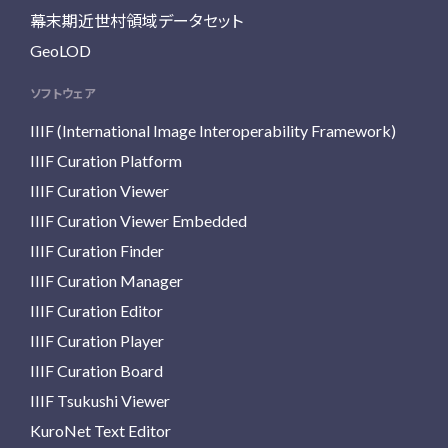
幕末期近世村領域データセット
GeoLOD
ソフトウェア
IIIF (International Image Interoperability Framework)
IIIF Curation Platform
IIIF Curation Viewer
IIIF Curation Viewer Embedded
IIIF Curation Finder
IIIF Curation Manager
IIIF Curation Editor
IIIF Curation Player
IIIF Curation Board
IIIF Tsukushi Viewer
KuroNet Text Editor