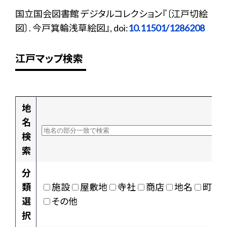
国立国会図書館 デジタルコレクション『〔江戸切絵
図〕. 今戸箕輪浅草絵図』, doi:
10.11501/1286208
江戸マップ検索
地
名
検
索
分
類
施設
屋敷地
寺社
商店
地名
町村
選
その他
択