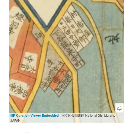
| 国立国会図書館 National Diet Library,
IIIF Curation Viewer Embedded
JAPAN