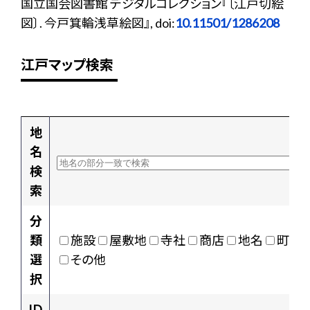
国立国会図書館 デジタルコレクション『〔江戸切絵
図〕. 今戸箕輪浅草絵図』, doi:
10.11501/1286208
江戸マップ検索
地
名
検
索
分
類
施設
屋敷地
寺社
商店
地名
町村
選
その他
択
ID