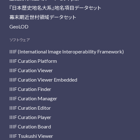
『日本歴史地名大系』地名項目データセット
幕末期近世村領域データセット
GeoLOD
ソフトウェア
IIIF (International Image Interoperability Framework)
IIIF Curation Platform
IIIF Curation Viewer
IIIF Curation Viewer Embedded
IIIF Curation Finder
IIIF Curation Manager
IIIF Curation Editor
IIIF Curation Player
IIIF Curation Board
IIIF Tsukushi Viewer