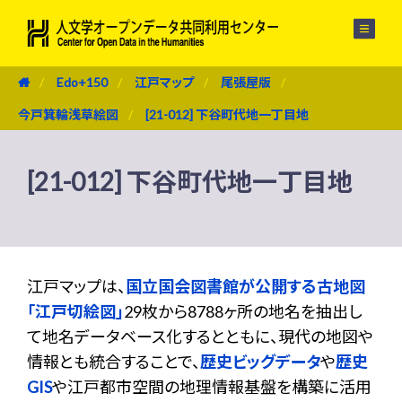
メニュー
Edo+150
江戸マップ
尾張屋版
今戸箕輪浅草絵図
[21-012] 下谷町代地一丁目地
[21-012] 下谷町代地一丁目地
江戸マップは、
国立国会図書館が公開する古地図
「江戸切絵図」
29枚から8788ヶ所の地名を抽出し
て地名データベース化するとともに、現代の地図や
情報とも統合することで、
歴史ビッグデータ
や
歴史
GIS
や江戸都市空間の地理情報基盤を構築に活用