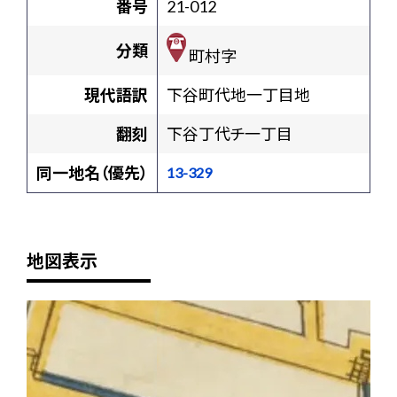
番号
21-012
分類
町村字
現代語訳
下谷町代地一丁目地
翻刻
下谷丁代チ一丁目
同一地名（優先）
13-329
地図表示
+
-