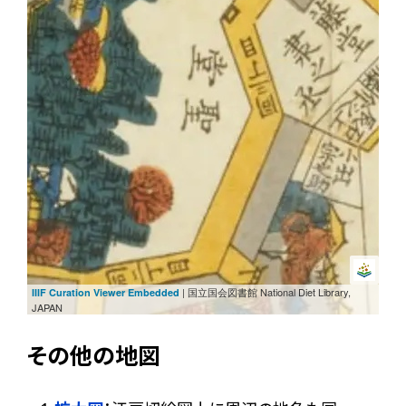
| 国立国会図書館 National Diet Library,
IIIF Curation Viewer Embedded
JAPAN
その他の地図