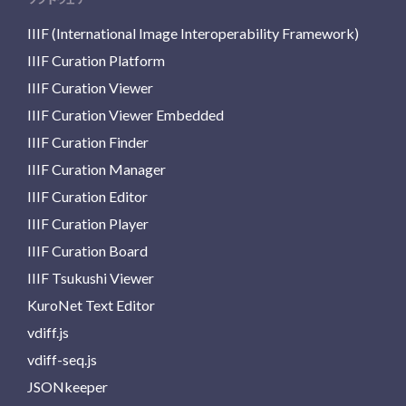
IIIF (International Image Interoperability Framework)
IIIF Curation Platform
IIIF Curation Viewer
IIIF Curation Viewer Embedded
IIIF Curation Finder
IIIF Curation Manager
IIIF Curation Editor
IIIF Curation Player
IIIF Curation Board
IIIF Tsukushi Viewer
KuroNet Text Editor
vdiff.js
vdiff-seq.js
JSONkeeper