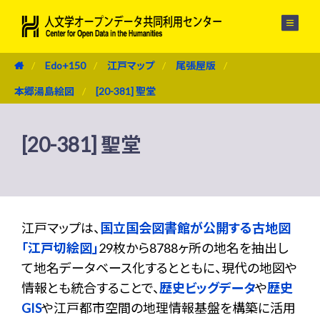
メニュー
Edo+150
江戸マップ
尾張屋版
本郷湯島絵図
[20-381] 聖堂
[20-381] 聖堂
江戸マップは、
国立国会図書館が公開する古地図
「江戸切絵図」
29枚から8788ヶ所の地名を抽出し
て地名データベース化するとともに、現代の地図や
情報とも統合することで、
歴史ビッグデータ
や
歴史
GIS
や江戸都市空間の地理情報基盤を構築に活用