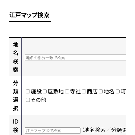
江戸マップ検索
地
名
検
索
分
類
施設
屋敷地
寺社
商店
地名
町村
選
その他
択
ID
検
（地名検索／分類選択