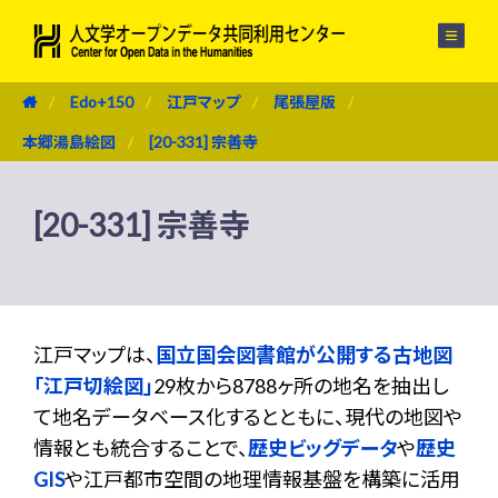
メニュー
Edo+150
江戸マップ
尾張屋版
本郷湯島絵図
[20-331] 宗善寺
[20-331] 宗善寺
江戸マップは、
国立国会図書館が公開する古地図
「江戸切絵図」
29枚から8788ヶ所の地名を抽出し
て地名データベース化するとともに、現代の地図や
情報とも統合することで、
歴史ビッグデータ
や
歴史
GIS
や江戸都市空間の地理情報基盤を構築に活用