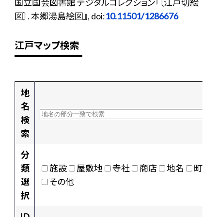
国立国会図書館 デジタルコレクション『〔江戸切絵
図〕. 本郷湯島絵図』, doi:
10.11501/1286676
江戸マップ検索
地
名
検
索
分
類
施設
屋敷地
寺社
商店
地名
町村
選
その他
択
ID