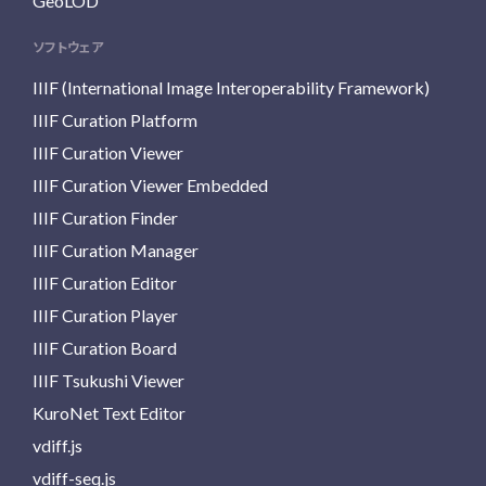
GeoLOD
ソフトウェア
IIIF (International Image Interoperability Framework)
IIIF Curation Platform
IIIF Curation Viewer
IIIF Curation Viewer Embedded
IIIF Curation Finder
IIIF Curation Manager
IIIF Curation Editor
IIIF Curation Player
IIIF Curation Board
IIIF Tsukushi Viewer
KuroNet Text Editor
vdiff.js
vdiff-seq.js