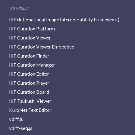
ソフトウェア
IIIF (International Image Interoperability Framework)
IIIF Curation Platform
IIIF Curation Viewer
IIIF Curation Viewer Embedded
IIIF Curation Finder
IIIF Curation Manager
IIIF Curation Editor
IIIF Curation Player
IIIF Curation Board
IIIF Tsukushi Viewer
KuroNet Text Editor
vdiff.js
vdiff-seq.js