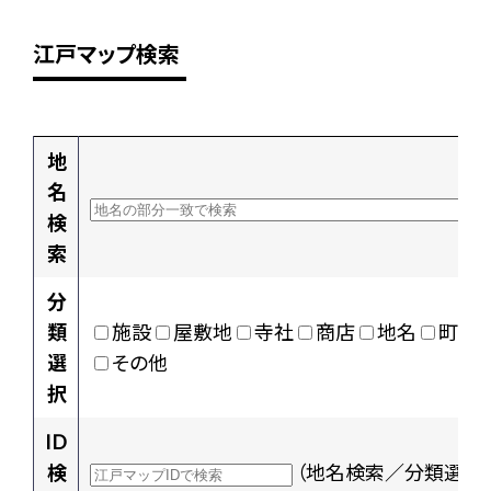
江戸マップ検索
地
名
検
索
分
類
施設
屋敷地
寺社
商店
地名
町村
選
その他
択
ID
検
（地名検索／分類選択