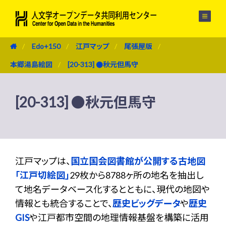
メニュー
Edo+150
江戸マップ
尾張屋版
本郷湯島絵図
[20-313] ●秋元但馬守
[20-313] ●秋元但馬守
江戸マップは、
国立国会図書館が公開する古地図
「江戸切絵図」
29枚から8788ヶ所の地名を抽出し
て地名データベース化するとともに、現代の地図や
情報とも統合することで、
歴史ビッグデータ
や
歴史
GIS
や江戸都市空間の地理情報基盤を構築に活用