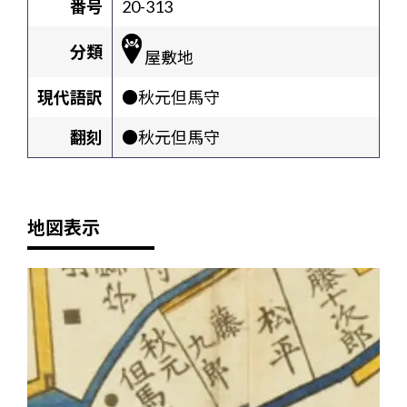
番号
20-313
分類
屋敷地
現代語訳
●秋元但馬守
翻刻
●秋元但馬守
地図表示
+
-