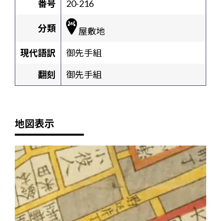
番号
20-216
分類
屋敷地
現代語訳
御先手組
翻刻
御先手組
地図表示
+
-