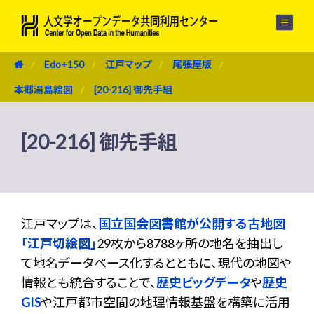
メニュー
Edo+150
江戸マップ
尾張屋版
本郷湯島絵図
[20-216] 御先手組
[20-216] 御先手組
江戸マップは、
国立国会図書館が公開する古地図
「江戸切絵図」
29枚から8788ヶ所の地名を抽出し
て地名データベース化するとともに、現代の地図や
情報とも統合することで、
歴史ビッグデータ
や
歴史
GIS
や江戸都市空間の地理情報基盤を構築に活用