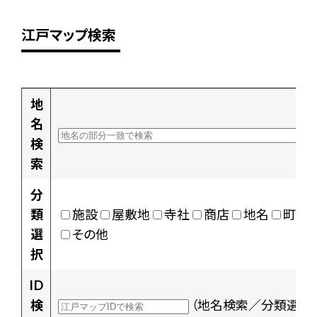
江戸マップ検索
地
名
検
索
分
類
施設
屋敷地
寺社
商店
地名
町村
選
その他
択
ID
検
（地名検索／分類選択