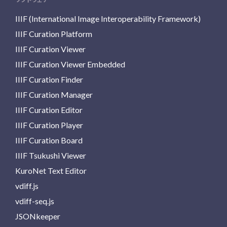
IIIF (International Image Interoperability Framework)
IIIF Curation Platform
IIIF Curation Viewer
IIIF Curation Viewer Embedded
IIIF Curation Finder
IIIF Curation Manager
IIIF Curation Editor
IIIF Curation Player
IIIF Curation Board
IIIF Tsukushi Viewer
KuroNet Text Editor
vdiff.js
vdiff-seq.js
JSONkeeper