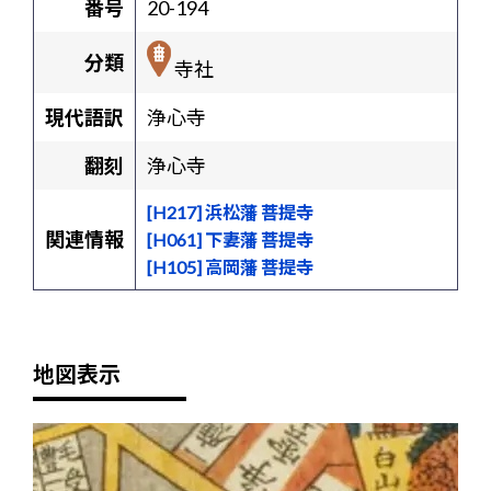
番号
20-194
分類
寺社
現代語訳
浄心寺
翻刻
浄心寺
[H217] 浜松藩 菩提寺
関連情報
[H061] 下妻藩 菩提寺
[H105] 高岡藩 菩提寺
地図表示
+
-