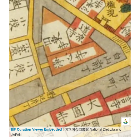
| 国立国会図書館 National Diet Library,
IIIF Curation Viewer Embedded
JAPAN