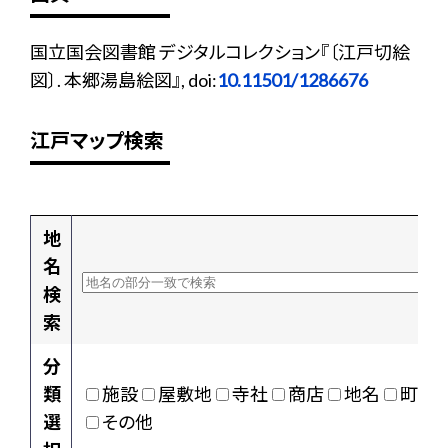
国立国会図書館 デジタルコレクション『〔江戸切絵
図〕. 本郷湯島絵図』, doi:
10.11501/1286676
江戸マップ検索
地
名
検
索
分
類
施設
屋敷地
寺社
商店
地名
町村
選
その他