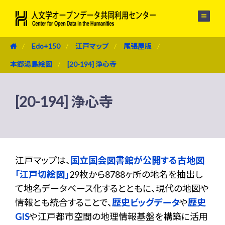
メニュー
Edo+150
江戸マップ
尾張屋版
本郷湯島絵図
[20-194] 浄心寺
[20-194] 浄心寺
江戸マップは、
国立国会図書館が公開する古地図
「江戸切絵図」
29枚から8788ヶ所の地名を抽出し
て地名データベース化するとともに、現代の地図や
情報とも統合することで、
歴史ビッグデータ
や
歴史
GIS
や江戸都市空間の地理情報基盤を構築に活用