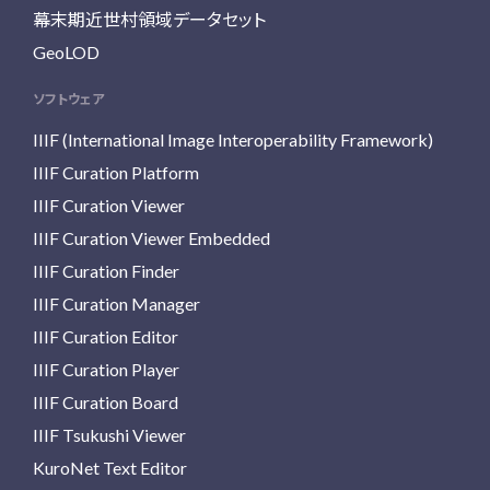
幕末期近世村領域データセット
GeoLOD
ソフトウェア
IIIF (International Image Interoperability Framework)
IIIF Curation Platform
IIIF Curation Viewer
IIIF Curation Viewer Embedded
IIIF Curation Finder
IIIF Curation Manager
IIIF Curation Editor
IIIF Curation Player
IIIF Curation Board
IIIF Tsukushi Viewer
KuroNet Text Editor