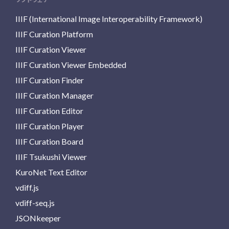
IIIF (International Image Interoperability Framework)
IIIF Curation Platform
IIIF Curation Viewer
IIIF Curation Viewer Embedded
IIIF Curation Finder
IIIF Curation Manager
IIIF Curation Editor
IIIF Curation Player
IIIF Curation Board
IIIF Tsukushi Viewer
KuroNet Text Editor
vdiff.js
vdiff-seq.js
JSONkeeper