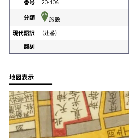
番号
20-106
分類
施設
現代語訳
（辻番）
翻刻
地図表示
+
-