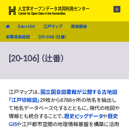
メニュー
Edo+150
江戸マップ
尾張屋版
本郷湯島絵図
[20-106] （辻番）
[20-106] （辻番）
江戸マップは、
国立国会図書館が公開する古地図
「江戸切絵図」
29枚から8788ヶ所の地名を抽出し
て地名データベース化するとともに、現代の地図や
情報とも統合することで、
歴史ビッグデータ
や
歴史
GIS
や江戸都市空間の地理情報基盤を構築に活用