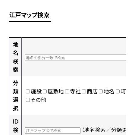
江戸マップ検索
地
名
検
索
分
類
施設
屋敷地
寺社
商店
地名
町村
選
その他
択
ID
検
（地名検索／分類選択