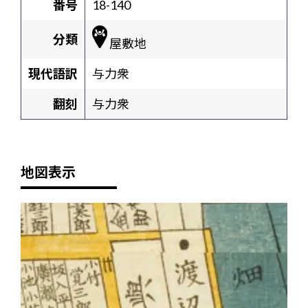
番号
18-140
分類
屋敷地
現代語訳
与力衆
翻刻
与力衆
地図表示
+
-