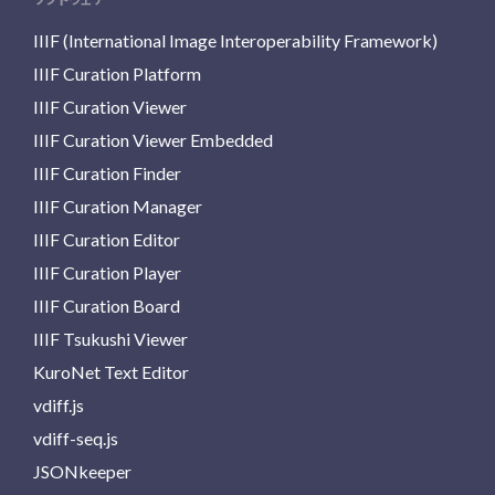
IIIF (International Image Interoperability Framework)
IIIF Curation Platform
IIIF Curation Viewer
IIIF Curation Viewer Embedded
IIIF Curation Finder
IIIF Curation Manager
IIIF Curation Editor
IIIF Curation Player
IIIF Curation Board
IIIF Tsukushi Viewer
KuroNet Text Editor
vdiff.js
vdiff-seq.js
JSONkeeper