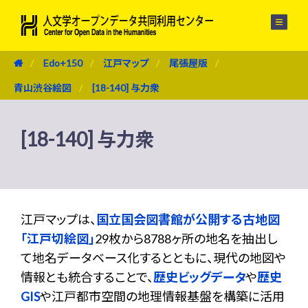
メニュー
Edo+150
江戸マップ
尾張屋版
青山渋谷絵図
[18-140] 与力衆
[18-140] 与力衆
江戸マップは、
国立国会図書館が公開する古地図
「江戸切絵図」
29枚から8788ヶ所の地名を抽出し
て地名データベース化するとともに、現代の地図や
情報とも統合することで、
歴史ビッグデータ
や
歴史
GIS
や江戸都市空間の地理情報基盤を構築に活用