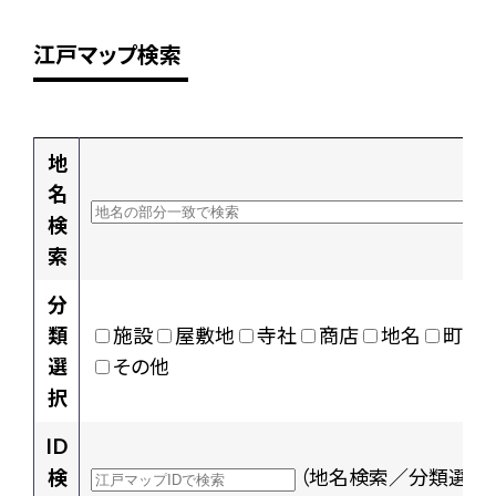
江戸マップ検索
地
名
検
索
分
類
施設
屋敷地
寺社
商店
地名
町村
選
その他
択
ID
検
（地名検索／分類選択