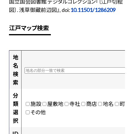
国立国会図書館 デジタルコレクション『〔江戸切絵
図〕. 浅草御蔵前辺図』, doi:
10.11501/1286209
江戸マップ検索
地
名
検
索
分
類
施設
屋敷地
寺社
商店
地名
町村
選
その他
択
ID