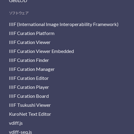
GeoLOD
ソフトウェア
IIIF (International Image Interoperability Framework)
IIIF Curation Platform
IIIF Curation Viewer
IIIF Curation Viewer Embedded
IIIF Curation Finder
IIIF Curation Manager
IIIF Curation Editor
IIIF Curation Player
IIIF Curation Board
IIIF Tsukushi Viewer
KuroNet Text Editor
vdiff.js
vdiff-seq.js