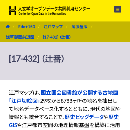
メニュー
Edo+150
江戸マップ
尾張屋版
浅草御蔵前辺図
[17-432] （辻番）
[17-432] （辻番）
江戸マップは、
国立国会図書館が公開する古地図
「江戸切絵図」
29枚から8788ヶ所の地名を抽出し
て地名データベース化するとともに、現代の地図や
情報とも統合することで、
歴史ビッグデータ
や
歴史
GIS
や江戸都市空間の地理情報基盤を構築に活用