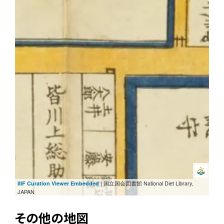
| 国立国会図書館 National Diet Library,
IIIF Curation Viewer Embedded
JAPAN
その他の地図