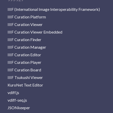
IIIF (International Image Interoperability Framework)
IIIF Curation Platform
IIIF Curation Viewer
IIIF Curation Viewer Embedded
IIIF Curation Finder
IIIF Curation Manager
IIIF Curation Editor
IIIF Curation Player
IIIF Curation Board
IIIF Tsukushi Viewer
KuroNet Text Editor
vdiff.js
vdiff-seq.js
JSONkeeper