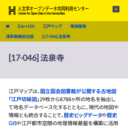
メニュー
Edo+150
江戸マップ
尾張屋版
浅草御蔵前辺図
[17-046] 法泉寺
[17-046] 法泉寺
江戸マップは、
国立国会図書館が公開する古地図
「江戸切絵図」
29枚から8788ヶ所の地名を抽出し
て地名データベース化するとともに、現代の地図や
情報とも統合することで、
歴史ビッグデータ
や
歴史
GIS
や江戸都市空間の地理情報基盤を構築に活用