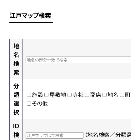
江戸マップ検索
地
名
検
索
分
類
施設
屋敷地
寺社
商店
地名
町村
選
その他
択
ID
検
（地名検索／分類選択