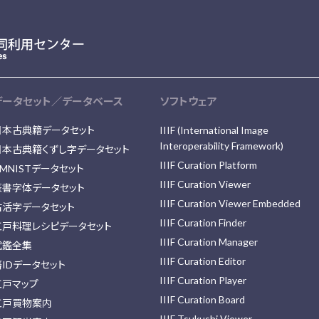
データセット／データベース
ソフトウェア
日本古典籍データセット
IIIF (International Image
Interoperability Framework)
日本古典籍くずし字データセット
IIIF Curation Platform
MNISTデータセット
IIIF Curation Viewer
篆書字体データセット
IIIF Curation Viewer Embedded
古活字データセット
IIIF Curation Finder
江戸料理レシピデータセット
IIIF Curation Manager
武鑑全集
IIIF Curation Editor
藩IDデータセット
IIIF Curation Player
江戸マップ
IIIF Curation Board
江戸買物案内
IIIF Tsukushi Viewer