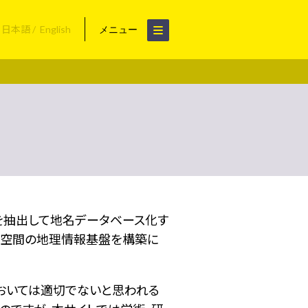
日本語
English
メニュー
名を抽出して地名データベース化す
空間の地理情報基盤を構築に
おいては適切でないと思われる