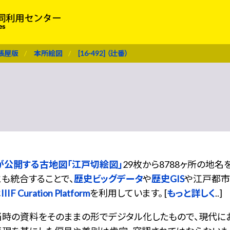
張屋版
本所絵図
[16-492] （辻番）
が公開する古地図「江戸切絵図」
29枚から8788ヶ所の地
も統合することで、
歴史ビッグデータ
や
歴史GIS
や江戸都市
は
IIIF Curation Platform
を利用しています。 [
もっと詳しく
..]
当時の資料をそのままの形でデジタル化したもので、現代に