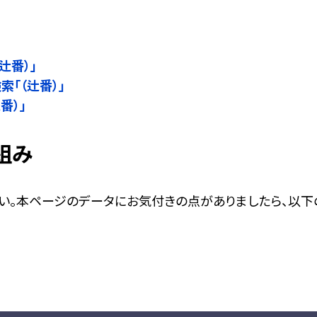
」
辻番）」
検索「（辻番）」
番）」
組み
い。本ページのデータにお気付きの点がありましたら、以