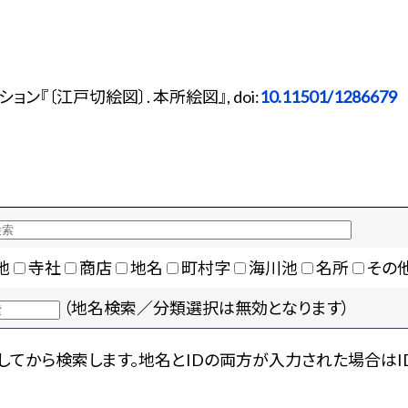
『〔江戸切絵図〕. 本所絵図』, doi:
10.11501/1286679
地
寺社
商店
地名
町村字
海川池
名所
その
（地名検索／分類選択は無効となります）
てから検索します。地名とIDの両方が入力された場合はI