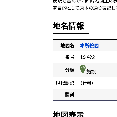
表現も含んでいます。地図上の
究目的として原本の通り表記して
地名情報
地図名
本所絵図
番号
16-492
分類
施設
現代語訳
（辻番）
翻刻
地図表示