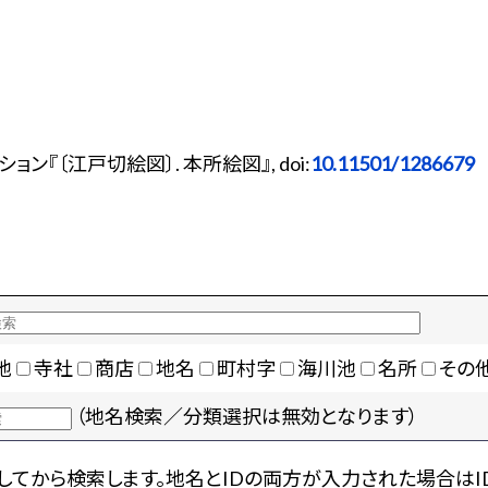
『〔江戸切絵図〕. 本所絵図』, doi:
10.11501/1286679
地
寺社
商店
地名
町村字
海川池
名所
その
（地名検索／分類選択は無効となります）
てから検索します。地名とIDの両方が入力された場合はI