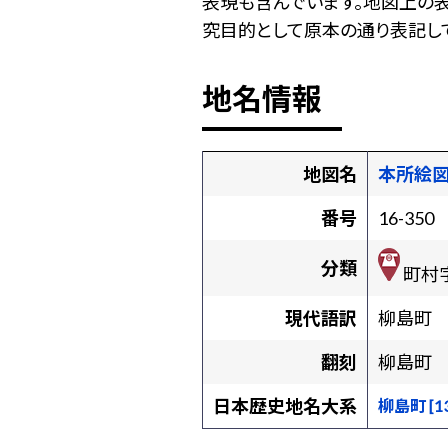
表現も含んでいます。地図上の
究目的として原本の通り表記して
地名情報
地図名
本所絵
番号
16-350
分類
町村
現代語訳
柳島町
翻刻
柳島町
日本歴史地名大系
柳島町 [13