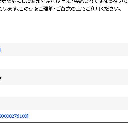
表現を基にした偏見や差別は肯定・容認されてはならないも
います。この点をご理解・ご留意の上でご利用ください。
図
字
0000276100]