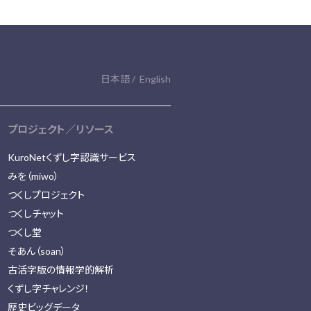
日本語
English
プロジェクト／リソース
KuroNetくずし字認識サービス
みを（miwo）
つくしプロジェクト
つくしチャット
つくし堂
そあん（soan）
古活字版の情報学的解析
くずし字チャレンジ！
歴史ビッグデータ