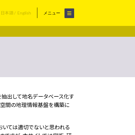
日本語
English
メニュー
名を抽出して地名データベース化す
空間の地理情報基盤を構築に
おいては適切でないと思われる