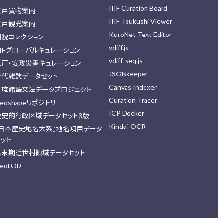
IIIF Curation Board
江戸買物案内
IIIF Tsukushi Viewer
江戸観光案内
KuroNet Text Editor
顔貌コレクション
vdiff.js
IIFグローバルキュレーション
vdiff-seq.js
江戸・安政災害キュレーション
JSONkeeper
近代雑誌データセット
Canvas Indexer
日琉諸語文法データプロジェクト
Curation Tracer
eoshapeリポジトリ
ICP Docker
歴史的行政区域データセットβ版
Kindai-OCR
『日本歴史地名大系』地名項目データ
セット
幕末期近世村領域データセット
eoLOD