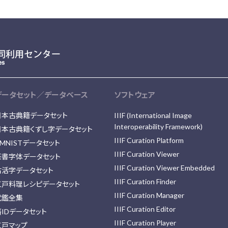
データセット／データベース
ソフトウェア
日本古典籍データセット
IIIF (International Image
Interoperability Framework)
日本古典籍くずし字データセット
IIIF Curation Platform
MNISTデータセット
IIIF Curation Viewer
篆書字体データセット
IIIF Curation Viewer Embedded
古活字データセット
IIIF Curation Finder
江戸料理レシピデータセット
IIIF Curation Manager
武鑑全集
IIIF Curation Editor
藩IDデータセット
IIIF Curation Player
江戸マップ