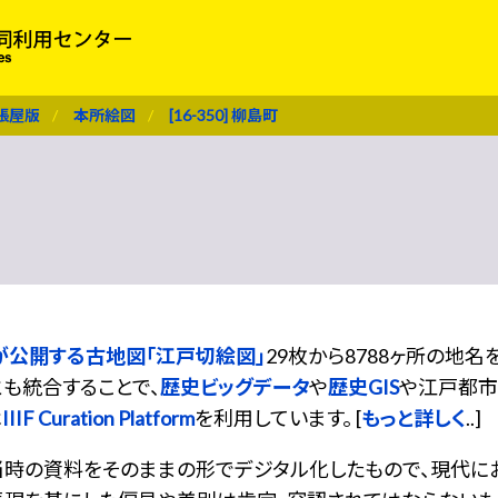
張屋版
本所絵図
[16-350] 柳島町
が公開する古地図「江戸切絵図」
29枚から8788ヶ所の地
も統合することで、
歴史ビッグデータ
や
歴史GIS
や江戸都市
は
IIIF Curation Platform
を利用しています。 [
もっと詳しく
..]
当時の資料をそのままの形でデジタル化したもので、現代に