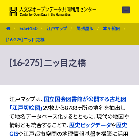
メニュー
Edo+150
江戸マップ
尾張屋版
本所絵図
[16-275] 二ッ目之橋
[16-275] 二ッ目之橋
江戸マップは、
国立国会図書館が公開する古地図
「江戸切絵図」
29枚から8788ヶ所の地名を抽出し
て地名データベース化するとともに、現代の地図や
情報とも統合することで、
歴史ビッグデータ
や
歴史
GIS
や江戸都市空間の地理情報基盤を構築に活用