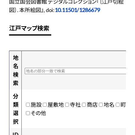
国立国会図書館 デジタルコレクション『〔江戸切絵
図〕. 本所絵図』, doi:
10.11501/1286679
江戸マップ検索
地
名
検
索
分
類
施設
屋敷地
寺社
商店
地名
町村
選
その他
択
ID