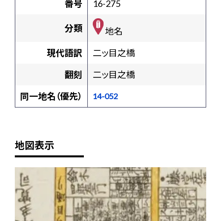
番号
16-275
分類
地名
現代語訳
二ッ目之橋
翻刻
二ッ目之橋
同一地名（優先）
14-052
地図表示
+
-