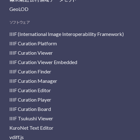
GeoLOD
ソフトウェア
IIIF (International Image Interoperability Framework)
IIIF Curation Platform
IIIF Curation Viewer
IIIF Curation Viewer Embedded
IIIF Curation Finder
IIIF Curation Manager
IIIF Curation Editor
IIIF Curation Player
IIIF Curation Board
IIIF Tsukushi Viewer
KuroNet Text Editor
vdiff.js