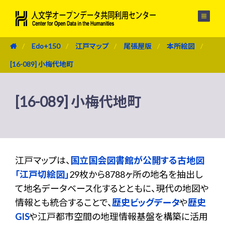
メニュー
Edo+150
江戸マップ
尾張屋版
本所絵図
[16-089] 小梅代地町
[16-089] 小梅代地町
江戸マップは、
国立国会図書館が公開する古地図
「江戸切絵図」
29枚から8788ヶ所の地名を抽出し
て地名データベース化するとともに、現代の地図や
情報とも統合することで、
歴史ビッグデータ
や
歴史
GIS
や江戸都市空間の地理情報基盤を構築に活用