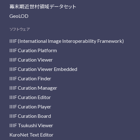
幕末期近世村領域データセット
GeoLOD
ソフトウェア
IIIF (International Image Interoperability Framework)
IIIF Curation Platform
IIIF Curation Viewer
IIIF Curation Viewer Embedded
IIIF Curation Finder
IIIF Curation Manager
IIIF Curation Editor
IIIF Curation Player
IIIF Curation Board
IIIF Tsukushi Viewer
KuroNet Text Editor