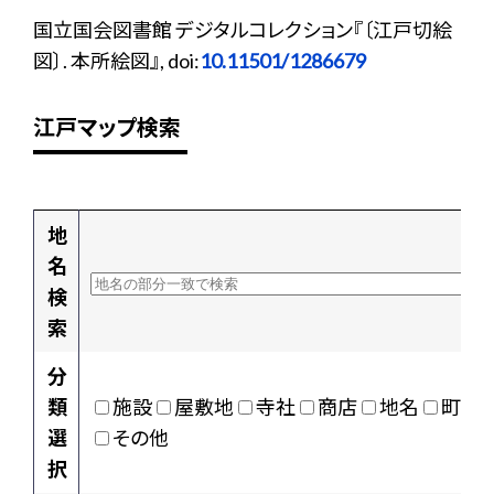
国立国会図書館 デジタルコレクション『〔江戸切絵
図〕. 本所絵図』, doi:
10.11501/1286679
江戸マップ検索
地
名
検
索
分
類
施設
屋敷地
寺社
商店
地名
町村
選
その他
択