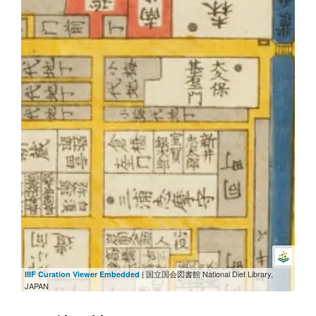
| 国立国会図書館 National Diet Library,
IIIF Curation Viewer Embedded
JAPAN