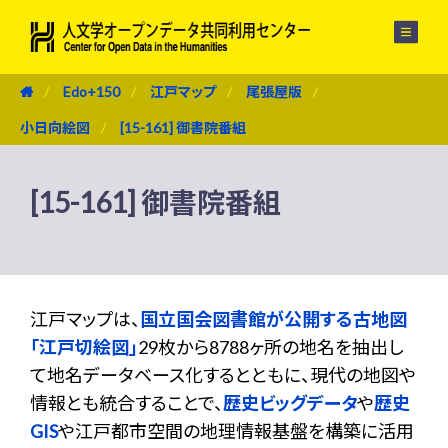
メニュー
Edo+150
江戸マップ
尾張屋版
小日向絵図
[15-161] 御書院番組
[15-161] 御書院番組
江戸マップは、
国立国会図書館が公開する古地図
「江戸切絵図」
29枚から8788ヶ所の地名を抽出し
て地名データベース化するとともに、現代の地図や
情報とも統合することで、
歴史ビッグデータ
や
歴史
GIS
や江戸都市空間の地理情報基盤を構築に活用