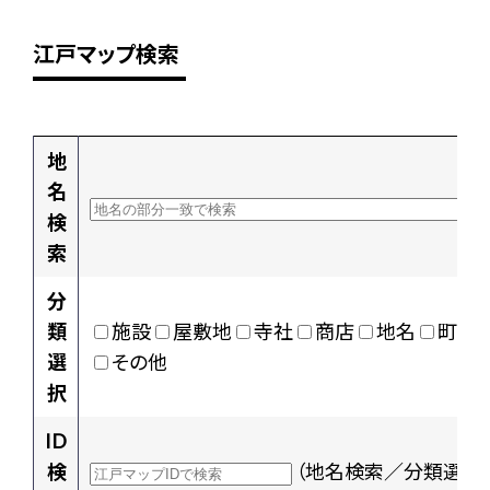
江戸マップ検索
地
名
検
索
分
類
施設
屋敷地
寺社
商店
地名
町村
選
その他
択
ID
検
（地名検索／分類選択