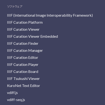
ソフトウェア
IIIF (International Image Interoperability Framework)
IIIF Curation Platform
IIIF Curation Viewer
IIIF Curation Viewer Embedded
IIIF Curation Finder
IIIF Curation Manager
IIIF Curation Editor
IIIF Curation Player
IIIF Curation Board
IIIF Tsukushi Viewer
KuroNet Text Editor
vdiff.js
vdiff-seq.js