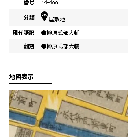
番号
14-466
分類
屋敷地
現代語訳
●榊原式部大輔
翻刻
●榊原式部大輔
地図表示
+
-