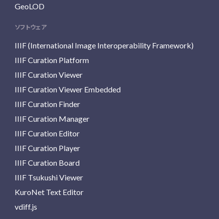
GeoLOD
ソフトウェア
IIIF (International Image Interoperability Framework)
IIIF Curation Platform
IIIF Curation Viewer
IIIF Curation Viewer Embedded
IIIF Curation Finder
IIIF Curation Manager
IIIF Curation Editor
IIIF Curation Player
IIIF Curation Board
IIIF Tsukushi Viewer
KuroNet Text Editor
vdiff.js