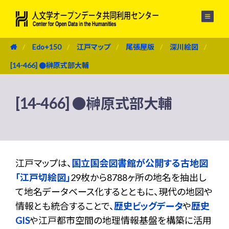
メニュー
Edo+150
江戸マップ
尾張屋版
深川絵図
[14-466] ●榊原式部大輔
[14-466] ●榊原式部大輔
江戸マップは、
国立国会図書館が公開する古地図
「江戸切絵図」
29枚から8788ヶ所の地名を抽出し
て地名データベース化するとともに、現代の地図や
情報とも統合することで、
歴史ビッグデータ
や
歴史
GIS
や江戸都市空間の地理情報基盤を構築に活用