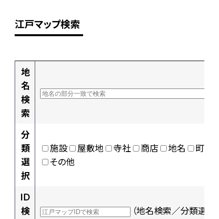
江戸マップ検索
地
名
検
索
分
類
施設
屋敷地
寺社
商店
地名
町村
選
その他
択
ID
検
（地名検索／分類選択