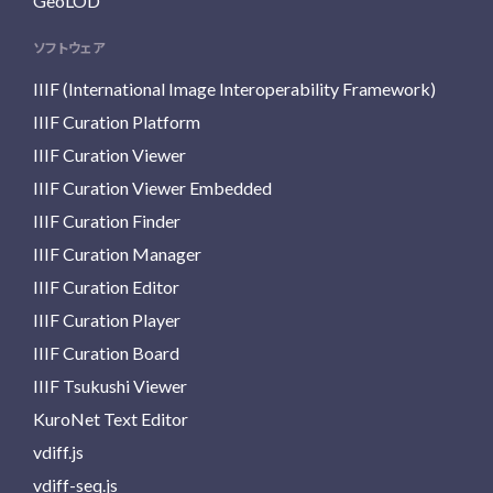
GeoLOD
ソフトウェア
IIIF (International Image Interoperability Framework)
IIIF Curation Platform
IIIF Curation Viewer
IIIF Curation Viewer Embedded
IIIF Curation Finder
IIIF Curation Manager
IIIF Curation Editor
IIIF Curation Player
IIIF Curation Board
IIIF Tsukushi Viewer
KuroNet Text Editor
vdiff.js
vdiff-seq.js