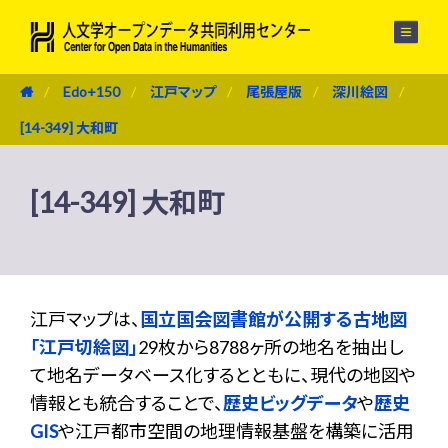
メニュー
Edo+150
江戸マップ
尾張屋版
深川絵図
[14-349] 大和町
[14-349] 大和町
江戸マップは、
国立国会図書館が公開する古地図
「江戸切絵図」
29枚から8788ヶ所の地名を抽出し
て地名データベース化するとともに、現代の地図や
情報とも統合することで、
歴史ビッグデータ
や
歴史
GIS
や江戸都市空間の地理情報基盤を構築に活用