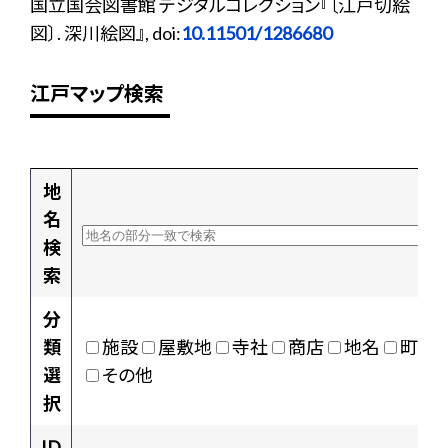
国立国会図書館 デジタルコレクション『〔江戸切絵
図〕. 深川絵図』, doi:
10.11501/1286680
江戸マップ検索
地
名
検
索
分
類
施設
屋敷地
寺社
商店
地名
町村
選
その他
択
ID