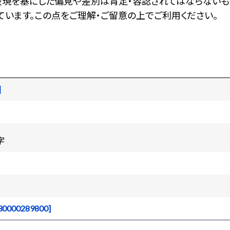
表現を基にした偏見や差別は肯定・容認されてはならないも
います。この点をご理解・ご留意の上でご利用ください。
図
字
0000289800]