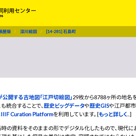
張屋版
深川絵図
[14-281] 石島町
が公開する古地図「江戸切絵図」
29枚から8788ヶ所の地
も統合することで、
歴史ビッグデータ
や
歴史GIS
や江戸都市
は
IIIF Curation Platform
を利用しています。 [
もっと詳しく
..]
当時の資料をそのままの形でデジタル化したもので、現代に