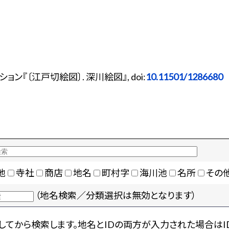
『〔江戸切絵図〕. 深川絵図』, doi:
10.11501/1286680
地
寺社
商店
地名
町村字
海川池
名所
その
（地名検索／分類選択は無効となります）
てから検索します。地名とIDの両方が入力された場合はI