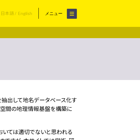
日本語
English
メニュー
名を抽出して地名データベース化す
空間の地理情報基盤を構築に
おいては適切でないと思われる