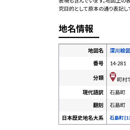
表現も含んでいます。地図上の
究目的として原本の通り表記して
地名情報
地図名
深川絵
番号
14-281
分類
町村
現代語訳
石島町
翻刻
石島町
日本歴史地名大系
石島町 [13