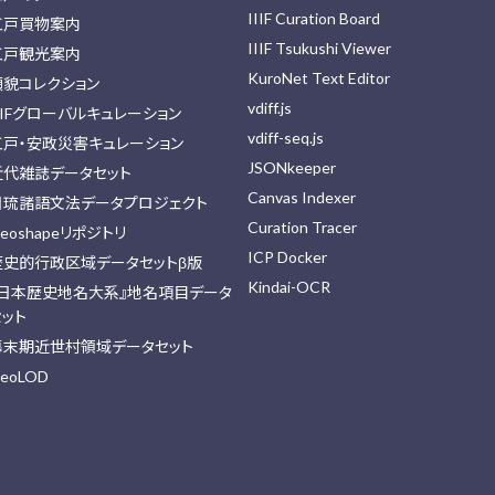
IIIF Curation Board
江戸買物案内
IIIF Tsukushi Viewer
江戸観光案内
KuroNet Text Editor
顔貌コレクション
vdiff.js
IIFグローバルキュレーション
vdiff-seq.js
江戸・安政災害キュレーション
JSONkeeper
近代雑誌データセット
Canvas Indexer
日琉諸語文法データプロジェクト
Curation Tracer
eoshapeリポジトリ
ICP Docker
歴史的行政区域データセットβ版
Kindai-OCR
『日本歴史地名大系』地名項目データ
セット
幕末期近世村領域データセット
eoLOD