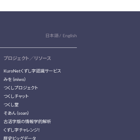
日本語
English
プロジェクト／リソース
KuroNetくずし字認識サービス
みを（miwo）
つくしプロジェクト
つくしチャット
つくし堂
そあん（soan）
古活字版の情報学的解析
くずし字チャレンジ！
歴史ビッグデータ