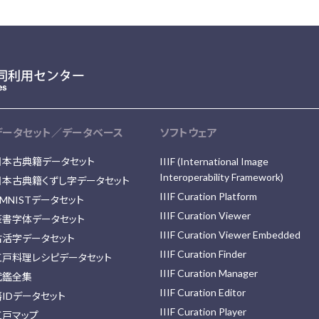
データセット／データベース
ソフトウェア
日本古典籍データセット
IIIF (International Image
Interoperability Framework)
日本古典籍くずし字データセット
IIIF Curation Platform
MNISTデータセット
IIIF Curation Viewer
篆書字体データセット
IIIF Curation Viewer Embedded
古活字データセット
IIIF Curation Finder
江戸料理レシピデータセット
IIIF Curation Manager
武鑑全集
IIIF Curation Editor
藩IDデータセット
IIIF Curation Player
江戸マップ