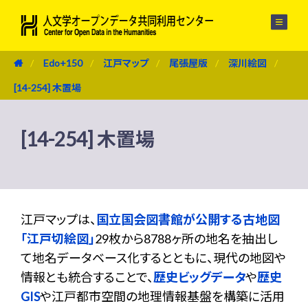
メニュー
Edo+150
江戸マップ
尾張屋版
深川絵図
[14-254] 木置場
[14-254] 木置場
江戸マップは、
国立国会図書館が公開する古地図
「江戸切絵図」
29枚から8788ヶ所の地名を抽出し
て地名データベース化するとともに、現代の地図や
情報とも統合することで、
歴史ビッグデータ
や
歴史
GIS
や江戸都市空間の地理情報基盤を構築に活用