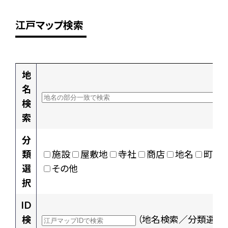
江戸マップ検索
地
名
検
索
分
類
施設
屋敷地
寺社
商店
地名
町村
選
その他
択
ID
検
（地名検索／分類選択