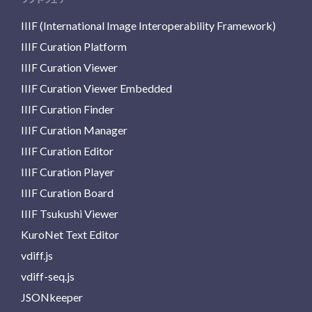
IIIF (International Image Interoperability Framework)
IIIF Curation Platform
IIIF Curation Viewer
IIIF Curation Viewer Embedded
IIIF Curation Finder
IIIF Curation Manager
IIIF Curation Editor
IIIF Curation Player
IIIF Curation Board
IIIF Tsukushi Viewer
KuroNet Text Editor
vdiff.js
vdiff-seq.js
JSONkeeper