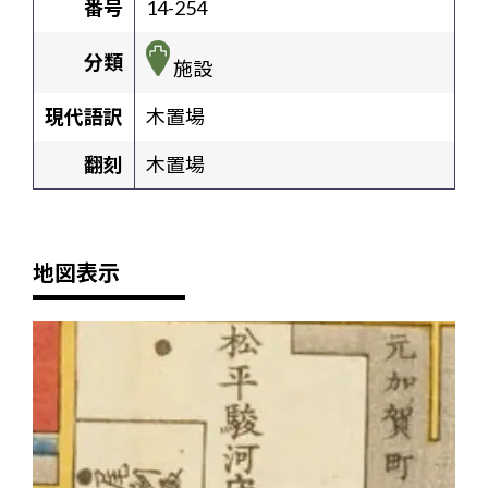
番号
14-254
分類
施設
現代語訳
木置場
翻刻
木置場
地図表示
+
-