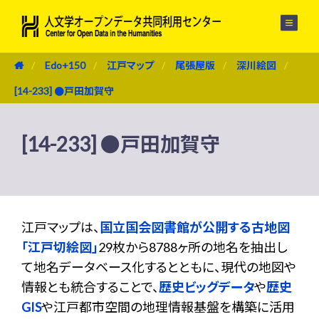
メニュー
Edo+150
江戸マップ
尾張屋版
深川絵図
[14-233] ●戸田加賀守
[14-233] ●戸田加賀守
江戸マップは、
国立国会図書館が公開する古地図
「江戸切絵図」
29枚から8788ヶ所の地名を抽出し
て地名データベース化するとともに、現代の地図や
情報とも統合することで、
歴史ビッグデータ
や
歴史
GIS
や江戸都市空間の地理情報基盤を構築に活用