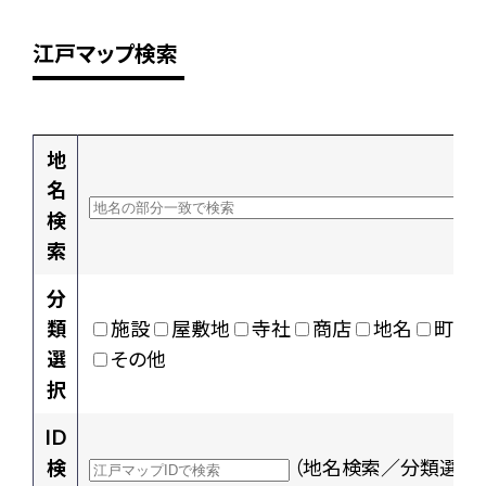
江戸マップ検索
地
名
検
索
分
類
施設
屋敷地
寺社
商店
地名
町村
選
その他
択
ID
検
（地名検索／分類選択