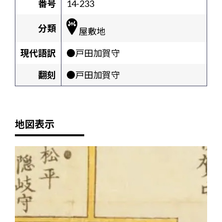
番号
14-233
分類
屋敷地
現代語訳
●戸田加賀守
翻刻
●戸田加賀守
地図表示
+
-