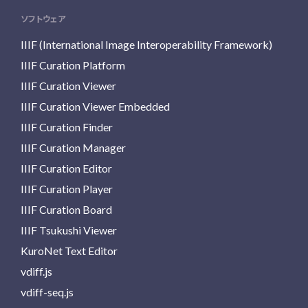
ソフトウェア
IIIF (International Image Interoperability Framework)
IIIF Curation Platform
IIIF Curation Viewer
IIIF Curation Viewer Embedded
IIIF Curation Finder
IIIF Curation Manager
IIIF Curation Editor
IIIF Curation Player
IIIF Curation Board
IIIF Tsukushi Viewer
KuroNet Text Editor
vdiff.js
vdiff-seq.js