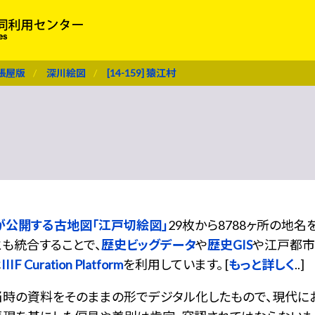
張屋版
深川絵図
[14-159] 猿江村
が公開する古地図「江戸切絵図」
29枚から8788ヶ所の地
も統合することで、
歴史ビッグデータ
や
歴史GIS
や江戸都市
は
IIIF Curation Platform
を利用しています。 [
もっと詳しく
..]
当時の資料をそのままの形でデジタル化したもので、現代に