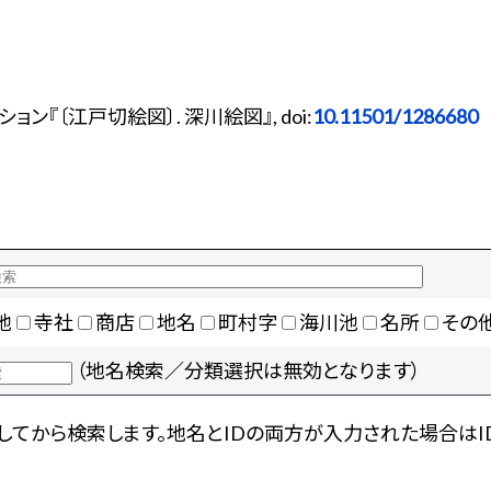
『〔江戸切絵図〕. 深川絵図』, doi:
10.11501/1286680
地
寺社
商店
地名
町村字
海川池
名所
その
（地名検索／分類選択は無効となります）
てから検索します。地名とIDの両方が入力された場合はI