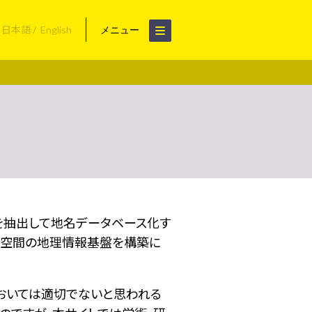
日本語
English
メニュー
名を抽出して地名データベース化す
空間の地理情報基盤を構築に
おいては適切でないと思われる