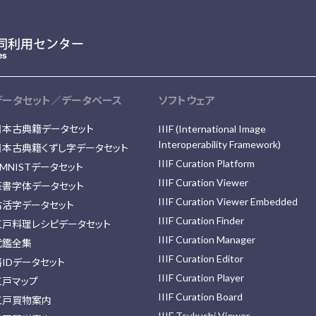
データセット／データベース
ソフトウェア
日本古典籍データセット
IIIF (International Image
Interoperability Framework)
日本古典籍くずし字データセット
IIIF Curation Platform
MNISTデータセット
IIIF Curation Viewer
篆書字体データセット
IIIF Curation Viewer Embedded
古活字データセット
IIIF Curation Finder
江戸料理レシピデータセット
IIIF Curation Manager
武鑑全集
IIIF Curation Editor
藩IDデータセット
IIIF Curation Player
江戸マップ
IIIF Curation Board
江戸買物案内
IIIF Tsukushi Viewer