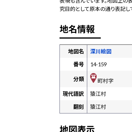
表現も含んでいます。地図上の
究目的として原本の通り表記して
地名情報
地図名
深川絵図
番号
14-159
分類
町村字
現代語訳
猿江村
翻刻
猿江村
地図表示