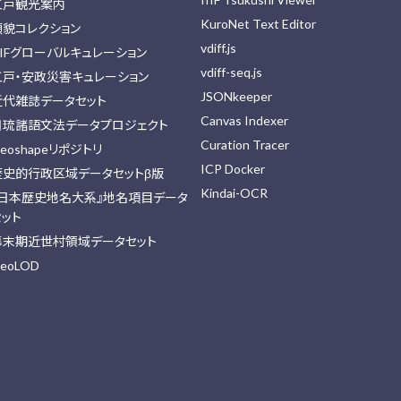
江戸観光案内
KuroNet Text Editor
顔貌コレクション
vdiff.js
IIFグローバルキュレーション
vdiff-seq.js
江戸・安政災害キュレーション
JSONkeeper
近代雑誌データセット
Canvas Indexer
日琉諸語文法データプロジェクト
Curation Tracer
eoshapeリポジトリ
ICP Docker
歴史的行政区域データセットβ版
Kindai-OCR
『日本歴史地名大系』地名項目データ
セット
幕末期近世村領域データセット
eoLOD