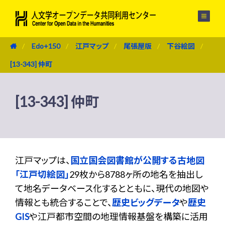
メニュー
Edo+150
江戸マップ
尾張屋版
下谷絵図
[13-343] 仲町
[13-343] 仲町
江戸マップは、
国立国会図書館が公開する古地図
「江戸切絵図」
29枚から8788ヶ所の地名を抽出し
て地名データベース化するとともに、現代の地図や
情報とも統合することで、
歴史ビッグデータ
や
歴史
GIS
や江戸都市空間の地理情報基盤を構築に活用