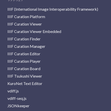
IIIF (International Image Interoperability Framework)
IIIF Curation Platform
IIIF Curation Viewer
IIIF Curation Viewer Embedded
IIIF Curation Finder
IIIF Curation Manager
IIIF Curation Editor
IIIF Curation Player
IIIF Curation Board
IIIF Tsukushi Viewer
KuroNet Text Editor
vdiff.js
vdiff-seq.js
JSONkeeper