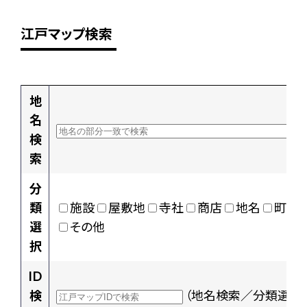
江戸マップ検索
地
名
検
索
分
類
施設
屋敷地
寺社
商店
地名
町村
選
その他
択
ID
検
（地名検索／分類選択