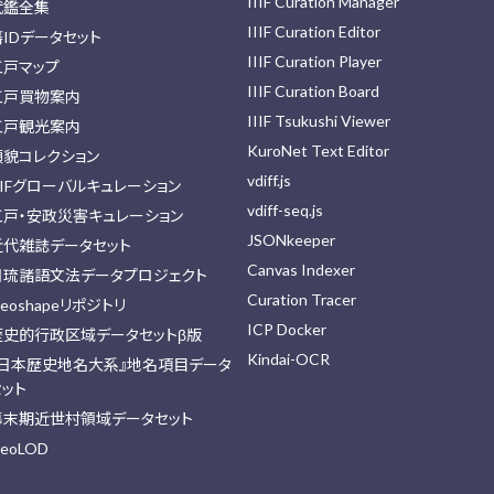
IIIF Curation Manager
武鑑全集
IIIF Curation Editor
藩IDデータセット
IIIF Curation Player
江戸マップ
IIIF Curation Board
江戸買物案内
IIIF Tsukushi Viewer
江戸観光案内
KuroNet Text Editor
顔貌コレクション
vdiff.js
IIFグローバルキュレーション
vdiff-seq.js
江戸・安政災害キュレーション
JSONkeeper
近代雑誌データセット
Canvas Indexer
日琉諸語文法データプロジェクト
Curation Tracer
eoshapeリポジトリ
ICP Docker
歴史的行政区域データセットβ版
Kindai-OCR
『日本歴史地名大系』地名項目データ
セット
幕末期近世村領域データセット
eoLOD