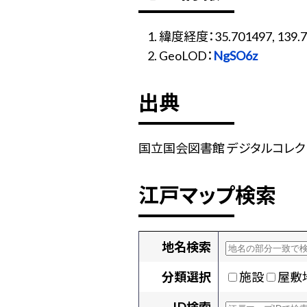
緯度経度：35.701497, 139.7
GeoLOD：
NgSO6z
出典
国立国会図書館 デジタルコレクション
江戸マップ検索
地名検索
分類選択
施設
屋敷