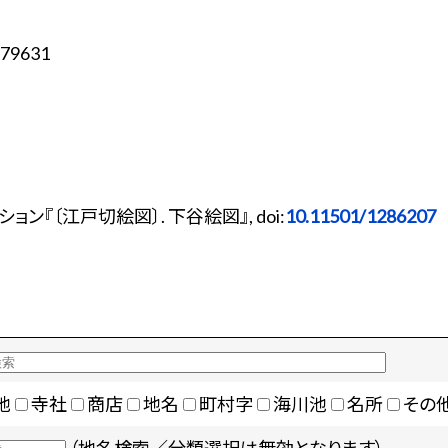
79631
『〔江戸切絵図〕. 下谷絵図』, doi:
10.11501/1286207
地
寺社
商店
地名
町村字
海川池
名所
その