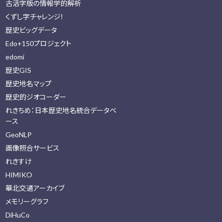
古活字版の情報学的解析
くずし字チャレンジ！
歴史ビッグデータ
Edo+150プロジェクト
edomi
歴史GIS
歴史地名マップ
歴史的ジオコーダー
れきちめ：日本歴史地名統合データベ
ース
GeoNLP
画像照合サービス
れきすけ
HIMIKO
華北交通アーカイブ
メモリーグラフ
DiHuCo