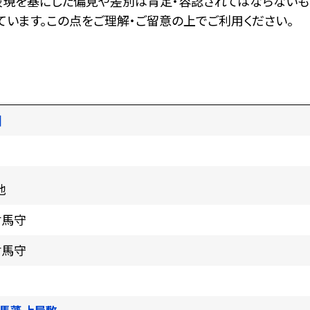
表現を基にした偏見や差別は肯定・容認されてはならないも
います。この点をご理解・ご留意の上でご利用ください。
図
地
対馬守
対馬守