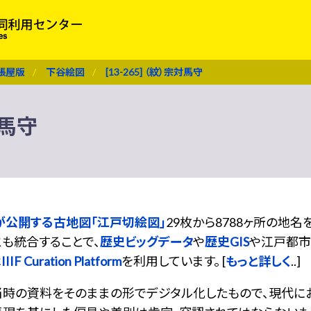
張屋版
下谷絵図
[13-265] （紋）宗対馬守
対馬守
が公開する古地図「江戸切絵図」
29枚から8788ヶ所の地
も統合することで、
歴史ビッグデータ
や
歴史GIS
や江戸都市
は
IIIF Curation Platform
を利用しています。 [
もっと詳しく
..]
当時の資料をそのままの形でデジタル化したもので、現代に