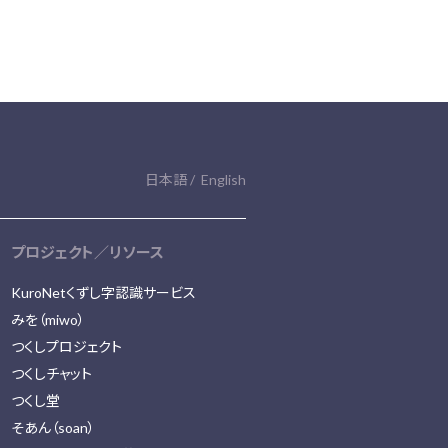
日本語
English
プロジェクト／リソース
KuroNetくずし字認識サービス
みを（miwo）
つくしプロジェクト
つくしチャット
つくし堂
そあん（soan）