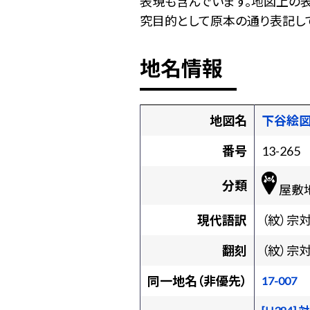
表現も含んでいます。地図上の
究目的として原本の通り表記して
地名情報
地図名
下谷絵
番号
13-265
分類
屋敷
現代語訳
（紋）宗
翻刻
（紋）宗
同一地名（非優先）
17-007