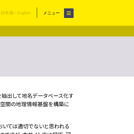
日本語
English
メニュー
名を抽出して地名データベース化す
空間の地理情報基盤を構築に
おいては適切でないと思われる