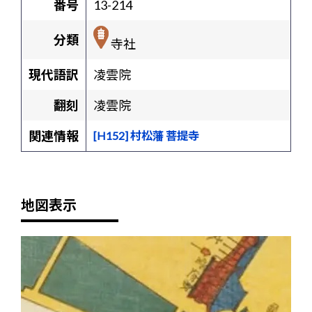
番号
13-214
分類
寺社
現代語訳
凌雲院
翻刻
凌雲院
関連情報
[H152] 村松藩 菩提寺
地図表示
+
-