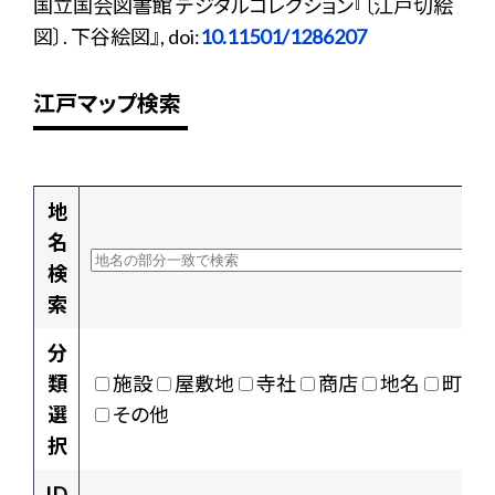
国立国会図書館 デジタルコレクション『〔江戸切絵
図〕. 下谷絵図』, doi:
10.11501/1286207
江戸マップ検索
地
名
検
索
分
類
施設
屋敷地
寺社
商店
地名
町村
選
その他
択
ID