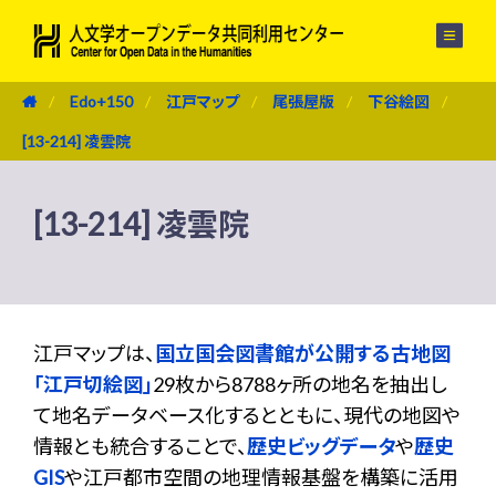
メニュー
Edo+150
江戸マップ
尾張屋版
下谷絵図
[13-214] 凌雲院
[13-214] 凌雲院
江戸マップは、
国立国会図書館が公開する古地図
「江戸切絵図」
29枚から8788ヶ所の地名を抽出し
て地名データベース化するとともに、現代の地図や
情報とも統合することで、
歴史ビッグデータ
や
歴史
GIS
や江戸都市空間の地理情報基盤を構築に活用