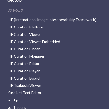
GeoLOD
ソフトウェア
IIIF (International Image Interoperability Framework)
IIIF Curation Platform
IIIF Curation Viewer
IIIF Curation Viewer Embedded
IIIF Curation Finder
IIIF Curation Manager
IIIF Curation Editor
IIIF Curation Player
IIIF Curation Board
IIIF Tsukushi Viewer
KuroNet Text Editor
vdiff.js
vdiff-seq.js